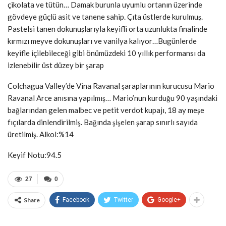
çikolata ve tütün… Damak burunla uyumlu ortanın üzerinde
gövdeye güçlü asit ve tanene sahip. Çıta üstlerde kurulmuş.
Pastelsi tanen dokunuşlarıyla keyifli orta uzunlukta finalinde
kırmızı meyve dokunuşları ve vanilya kalıyor…Bugünlerde
keyifle içilebileceği gibi önümüzdeki 10 yıllık performansı da
izlenebilir üst düzey bir şarap
Colchagua Valley’de Vina Ravanal şaraplarının kurucusu Mario
Ravanal Arce anısına yapılmış… Mario’nun kurduğu 90 yaşındaki
bağlarından gelen malbec ve petit verdot kupajı, 18 ay meşe
fıçılarda dinlendirilmiş. Bağında şişelen şarap sınırlı sayıda
üretilmiş. Alkol:%14
Keyif Notu:94.5
27
0
Share
Facebook
Twitter
Google+