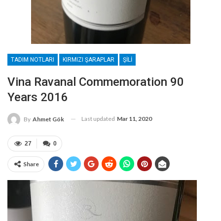
TADIM NOTLARI
KIRMIZI ŞARAPLAR
ŞILI
Vina Ravanal Commemoration 90
Years 2016
Last updated
Mar 11, 2020
By
Ahmet Gök
27
0
Share