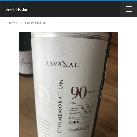
Keyifli Notlar
Home
Tadım Notları