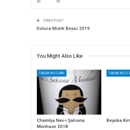
PREV POST
Doluca Mistik Beyaz 2019
You Might Also Like
TADIM NOTLARI
TADIM NOTLA
Chamlija Nev-i Şahsına
Beyoba Kır
Münhasır 2018