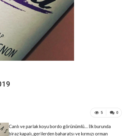
019
5
0
Canlı ve parlak koyu bordo görünümlü… İlk burunda
biraz kapalı, gerilerden baharatsı ve kırmızı orman