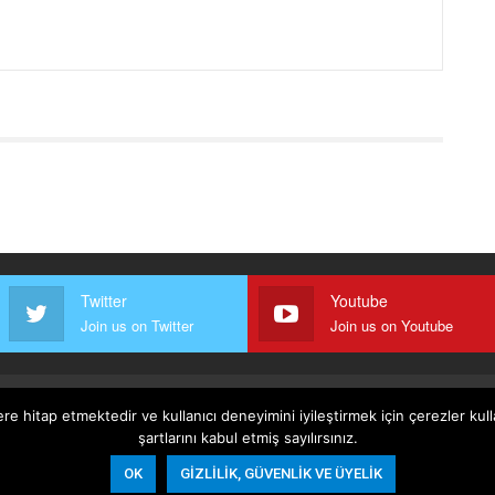
Twitter
Youtube
Join us on Twitter
Join us on Youtube
ere hitap etmektedir ve kullanıcı deneyimini iyileştirmek için çerezler ku
oşullar
Gizlilik, Güvenlik Ve Üyelik Politikası
şartlarını kabul etmiş sayılırsınız.
OK
GIZLILIK, GÜVENLIK VE ÜYELIK