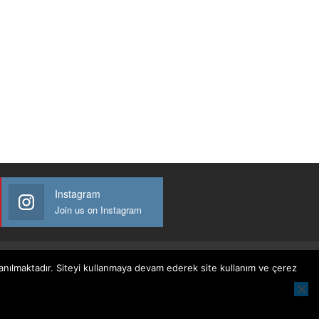
Instagram
Join us on Instagram
llanılmaktadır. Siteyi kullanmaya devam ederek site kullanım ve çerez
Website Design:
BetterStudio