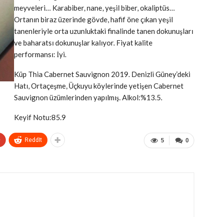
meyveleri… Karabiber, nane, yeşil biber, okaliptüs…
Ortanın biraz üzerinde gövde, hafif öne çıkan yeşil
tanenleriyle orta uzunluktaki finalinde tanen dokunuşları
ve baharatsı dokunuşlar kalıyor. Fiyat kalite
performansı: İyi.
Küp Thia Cabernet Sauvignon 2019. Denizli Güney’deki
Hatı, Ortaçeşme, Üçkuyu köylerinde yetişen Cabernet
Sauvignon üzümlerinden yapılmış. Alkol:%13.5.
Keyif Notu:85.9
+
ReddIt
5
0