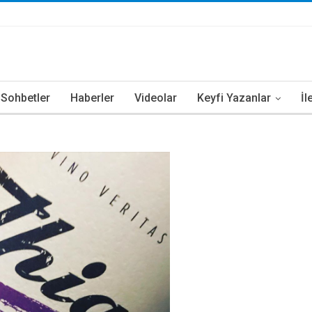
i Sohbetler
Haberler
Videolar
Keyfi Yazanlar
İl