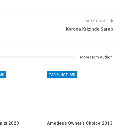
NEXT POST
Korona Krizinde Şarap
More From Author
RI
TADIM NOTLARI
mızı 2020
Amedeus Owner’s Choice 2013