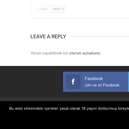
PREV
NEXT
LEAVE A REPLY
Yorum yapabilmek için
oturum açmalısınız
.
Facebook
Join us on Facebook
Bu web sitesindeki içerikler yasal olarak 18 yaşını doldurmuş bireyl
Anasayfa
Keyfi Yazanlar
İletişim
Şartlar Ve K
© 2026 - Keyifli Notlar. All Rights Reserved.