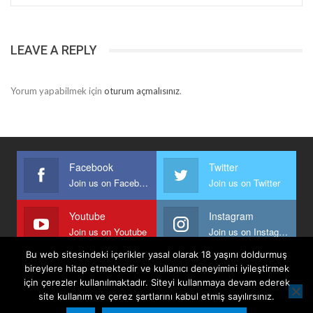
LEAVE A REPLY
Yorum yapabilmek için
oturum açmalısınız
.
Facebook
Twitter
Join us on Facebook
Join us on Twitter
Youtube
Instagram
Join us on Youtube
Join us on Instagram
Bu web sitesindeki içerikler yasal olarak 18 yaşını doldurmuş
bireylere hitap etmektedir ve kullanıcı deneyimini iyileştirmek
için çerezler kullanılmaktadır. Siteyi kullanmaya devam ederek
Anasayfa
Keyfi Yazanlar
İletişim
Şartlar Ve Koşullar
site kullanım ve çerez şartlarını kabul etmiş sayılırsınız.