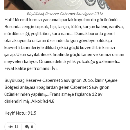
Büyülübağ Reserve Cabernet Sauvignon 2016
Hafif kiremit kırmızı yansımalı parlak koyu bordo görünümlü…
Burunda zengin toprak, fıçı, tarçın, tütün, kurşun kalem, vanilya,
mürdüm eriği, yeşil biber, kuru nane… Damak burunla genel
olarak uyumlu ortanın üzerinde dolgun gövdeye, oldukça
kuvvetli tanenleriyle dikkat çekici güçlü kuvvetli bir kırmızı
şarap. Uzun sayılabilecek finalinde güçlü tanen ve kırmızı orman
meyveleri kalıyor. Önümüzdeki 5 yıllık yolculuğu gözlenmeli…
Fiyat kalite perfromansı:İyi.
Büyülübağ Reserve Cabernet Sauvignon 2016. İzmir Çeşme
Bölgesi anlaşmalı bağlardan gelen Cabernet Sauvignon
üzümlerinden yapılmış…Fransız meşe fıçılarda 12 ay
dinlendirilmiş. Alkol:%14.8
Keyif Notu: 91.5
11
0