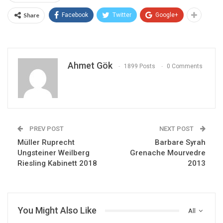
Share
Facebook
Twitter
Google+
Ahmet Gök
1899 Posts
0 Comments
PREV POST
NEXT POST
Müller Ruprecht
Barbare Syrah
Ungsteiner Weilberg
Grenache Mourvedre
Riesling Kabinett 2018
2013
You Might Also Like
All