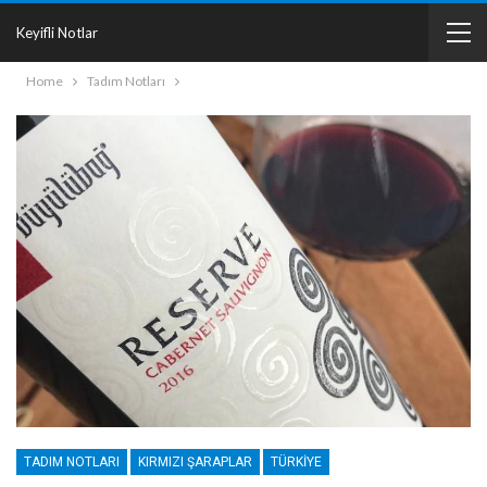
Keyifli Notlar
Home
Tadım Notları
TADIM NOTLARI
KIRMIZI ŞARAPLAR
TÜRKIYE