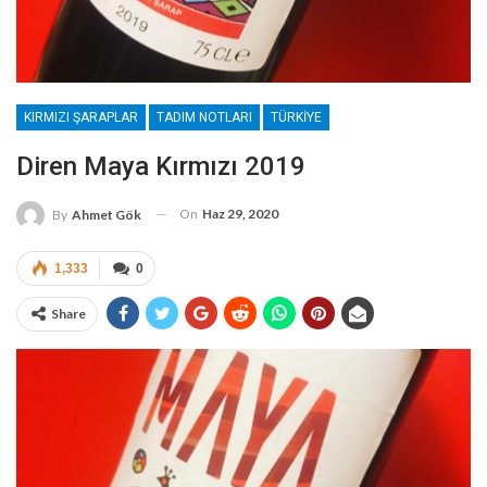
KIRMIZI ŞARAPLAR
TADIM NOTLARI
TÜRKIYE
Diren Maya Kırmızı 2019
On
Haz 29, 2020
By
Ahmet Gök
1,333
0
Share