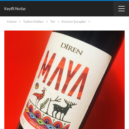
Keyifli Notlar
Home
Tadım Notları
Tür
Kırmızı Şaraplar