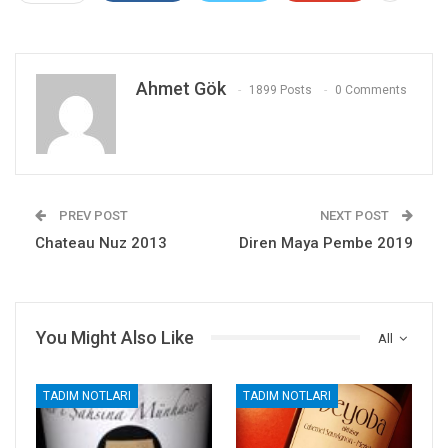
Ahmet Gök
1899 Posts
0 Comments
PREV POST
NEXT POST
Chateau Nuz 2013
Diren Maya Pembe 2019
You Might Also Like
All
TADIM NOTLARI
TADIM NOTLARI