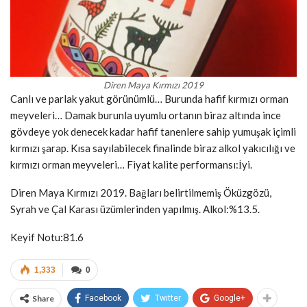
Diren Maya Kırmızı 2019
Canlı ve parlak yakut görünümlü… Burunda hafif kırmızı orman
meyveleri… Damak burunla uyumlu ortanın biraz altında ince
gövdeye yok denecek kadar hafif tanenlere sahip yumuşak içimli
kırmızı şarap. Kısa sayılabilecek finalinde biraz alkol yakıcılığı ve
kırmızı orman meyveleri… Fiyat kalite performansı:İyi.
Diren Maya Kırmızı 2019. Bağları belirtilmemiş Öküzgözü,
Syrah ve Çal Karası üzümlerinden yapılmış. Alkol:%13.5.
Keyif Notu:81.6
1,333
0
Share
Facebook
Twitter
Google+