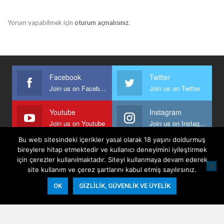
Yorum yapabilmek için
oturum açmalısınız
.
Facebook
Twitter
Join us on Facebook
Join us on Twitter
Youtube
Instagram
Join us on Youtube
Join us on Instagram
Bu web sitesindeki içerikler yasal olarak 18 yaşını doldurmuş
bireylere hitap etmektedir ve kullanıcı deneyimini iyileştirmek
için çerezler kullanılmaktadır. Siteyi kullanmaya devam ederek
Anasayfa
Keyfi Yazanlar
İletişim
Şartlar Ve Koşullar
site kullanım ve çerez şartlarını kabul etmiş sayılırsınız.
Gizlilik, Güvenlik Ve Üyelik Politikası
OK
GIZLILIK, GÜVENLIK VE ÜYELIK
© 2026 - Keyifli Notlar. All Rights Reserved.
Website Design:
BetterStudio