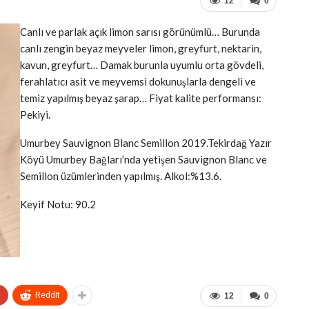
12
0
Canlı ve parlak açık limon sarısı görünümlü… Burunda
canlı zengin beyaz meyveler limon, greyfurt, nektarin,
kavun, greyfurt… Damak burunla uyumlu orta gövdeli,
ferahlatıcı asit ve meyvemsi dokunuşlarla dengeli ve
temiz yapılmış beyaz şarap… Fiyat kalite performansı:
Pekiyi.
Umurbey Sauvignon Blanc Semillon 2019.Tekirdağ Yazır
Köyü Umurbey Bağları’nda yetişen Sauvignon Blanc ve
Semillon üzümlerinden yapılmış. Alkol:%13.6.
Keyif Notu: 90.2
+
ReddIt
12
0