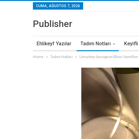
CUMA, AĞUSTOS 7, 2026
Publisher
Ehlikeyf Yazılar
Tadım Notları
Keyifl
Home
Tadım Notları
Umurbey Sauvignon Blanc Semillon