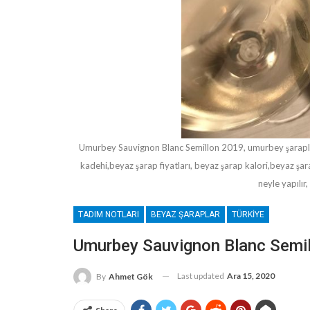
Umurbey Sauvignon Blanc Semillon 2019, umurbey şarapla
kadehi,beyaz şarap fiyatları, beyaz şarap kalori,beyaz şara
neyle yapılır
TADIM NOTLARI
BEYAZ ŞARAPLAR
TÜRKIYE
Umurbey Sauvignon Blanc Semi
Last updated
Ara 15, 2020
By
Ahmet Gök