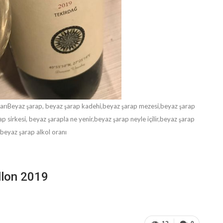
rıBeyaz şarap, beyaz şarap kadehi,beyaz şarap mezesi,beyaz şarap
p sirkesi, beyaz şarapla ne yenir,beyaz şarap neyle içilir,beyaz şarap
, beyaz şarap alkol oranı
llon 2019