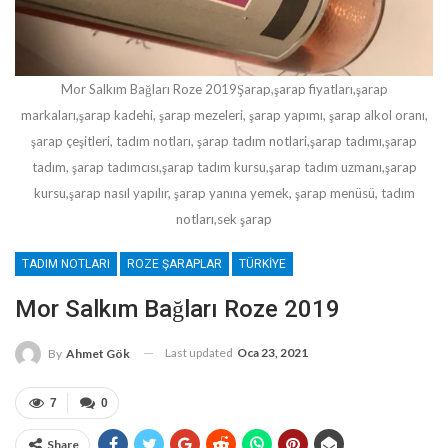
Mor Salkım Bağları Roze 2019Şarap,şarap fiyatları,şarap
markaları,şarap kadehi, şarap mezeleri, şarap yapımı, şarap alkol oranı,
şarap çeşitleri, tadım notları, şarap tadım notlari,şarap tadımı,şarap
tadım, şarap tadımcısı,şarap tadım kursu,şarap tadım uzmanı,şarap
kursu,şarap nasıl yapılır, şarap yanına yemek, şarap menüsü, tadım
notları,sek şarap
TADIM NOTLARI
ROZE ŞARAPLAR
TÜRKIYE
Mor Salkım Bağları Roze 2019
Last updated
Oca 23, 2021
By
Ahmet Gök
7
0
Share