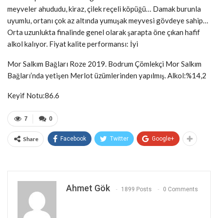
meyveler ahududu, kiraz, çilek reçeli köpüğü… Damak burunla
uyumlu, ortanı çok az altında yumuşak meyvesi gövdeye sahip…
Orta uzunlukta finalinde genel olarak şarapta öne çıkan hafif
alkol kalıyor. Fiyat kalite performansı: İyi
Mor Salkım Bağları Roze 2019. Bodrum Çömlekçi Mor Salkım
Bağları’nda yetişen Merlot üzümlerinden yapılmış. Alkol:%14,2
Keyif Notu:86.6
7
0
Share
Facebook
Twitter
Google+
Ahmet Gök
1899 Posts
0 Comments