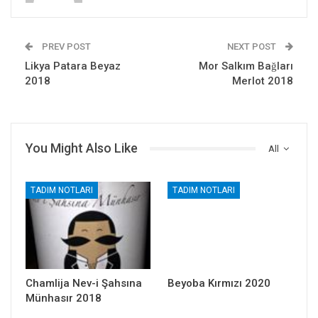
PREV POST
NEXT POST
Likya Patara Beyaz
Mor Salkım Bağları
2018
Merlot 2018
You Might Also Like
All
TADIM NOTLARI
TADIM NOTLARI
Chamlija Nev-i Şahsına
Beyoba Kırmızı 2020
Münhasır 2018