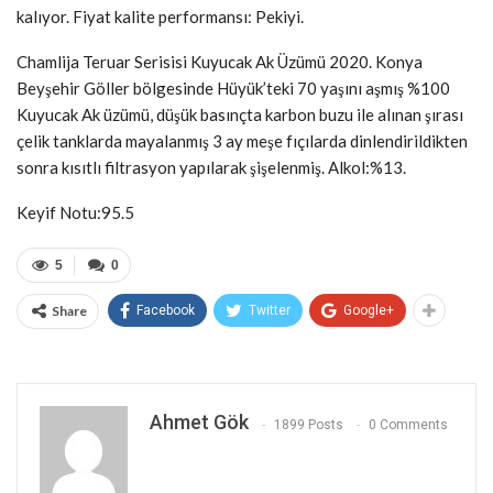
kalıyor. Fiyat kalite performansı: Pekiyi.
Chamlija Teruar Serisisi Kuyucak Ak Üzümü 2020. Konya
Beyşehir Göller bölgesinde Hüyük’teki 70 yaşını aşmış %100
Kuyucak Ak üzümü, düşük basınçta karbon buzu ile alınan şırası
çelik tanklarda mayalanmış 3 ay meşe fıçılarda dinlendirildikten
sonra kısıtlı filtrasyon yapılarak şişelenmiş. Alkol:%13.
Keyif Notu:95.5
5
0
Share
Facebook
Twitter
Google+
Ahmet Gök
1899 Posts
0 Comments