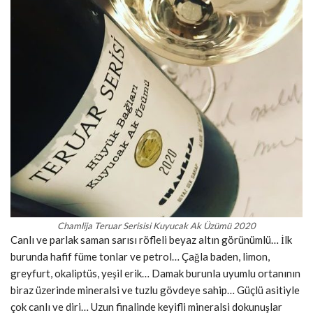
Chamlija Teruar Serisisi Kuyucak Ak Üzümü 2020
Canlı ve parlak saman sarısı röfleli beyaz altın görünümlü… İlk
burunda hafif füme tonlar ve petrol… Çağla baden, limon,
greyfurt, okaliptüs, yeşil erik… Damak burunla uyumlu ortanının
biraz üzerinde mineralsi ve tuzlu gövdeye sahip… Güçlü asitiyle
çok canlı ve diri… Uzun finalinde keyifli mineralsi dokunuşlar