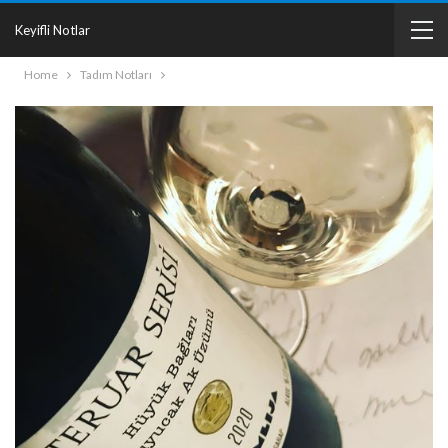
Keyifli Notlar
Home
Tadım Notları