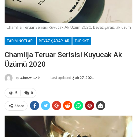
Chamlija Teruar Serisisi Kuyucak Ak Üzüm 2020, beyaz şarap, ak üzüm
TADIM NOTLARI
BEYAZ ŞARAPLAR
TÜRKIYE
Chamlija Teruar Serisisi Kuyucak Ak
Üzümü 2020
Last updated
Şub 27, 2021
By
Ahmet Gök
5
0
Share