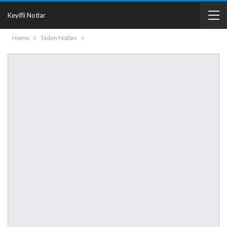
Keyifli Notlar
Home
Tadım Notları