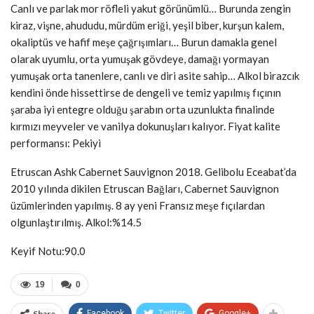
Canlı ve parlak mor röfleli yakut görünümlü… Burunda zengin
kiraz, vişne, ahududu, mürdüm eriği, yeşil biber, kurşun kalem,
okaliptüs ve hafif meşe çağrışımları… Burun damakla genel
olarak uyumlu, orta yumuşak gövdeye, damağı yormayan
yumuşak orta tanenlere, canlı ve diri asite sahip… Alkol birazcık
kendini önde hissettirse de dengeli ve temiz yapılmış fıçının
şaraba iyi entegre olduğu şarabın orta uzunlukta finalinde
kırmızı meyveler ve vanilya dokunuşları kalıyor. Fiyat kalite
performansı: Pekiyi
Etruscan Ashk Cabernet Sauvignon 2018. Gelibolu Eceabat’da
2010 yılında dikilen Etruscan Bağları, Cabernet Sauvignon
üzümlerinden yapılmış. 8 ay yeni Fransız meşe fıçılardan
olgunlaştırılmış. Alkol:%14.5
Keyif Notu:90.0
19
0
Share
Facebook
Twitter
Google+