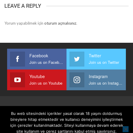
LEAVE A REPLY
Yorum yapabilmek için
oturum açmalısınız
.
Facebook
Twitter
Join us on Facebook
Join us on Twitter
Youtube
Instagram
Join us on Youtube
Join us on Instagram
Anasayfa
Keyfi Yazanlar
İletişim
Şartlar Ve Koşullar
Bu web sitesindeki içerikler yasal olarak 18 yaşını doldurmuş
Gizlilik, Güvenlik Ve Üyelik Politikası
bireylere hitap etmektedir ve kullanıcı deneyimini iyileştirmek
için çerezler kullanılmaktadır. Siteyi kullanmaya devam ederek
site kullanım ve çerez şartlarını kabul etmiş sayılırsınız.