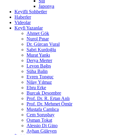
Şili
Japonya
Keyifli Sohbetler
Haberler
Videolar
Keyfi Yazanlar
Ahmet Gök
Nurol Pınar
Dr. Gürcan Vural
Sabri Kurdoğlu
Murat Yankı
Derya Merter
Levon Bağış
Süha Balin
Evren Tonguç
Nilay Yılmaz
Ebru Erke
Burçak Desombre
Prof. Dr. R. Ertan Anlı
Prof. Dr. Mehmet Ömür
Mustafa Çamlıca
Cem Soruşbay
Osman Tokat
Alessio Di Gino
Ayhan Güleyen