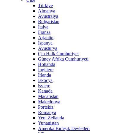
Ülke
Türkiye
Almanya
Avustralya
Bulgaristan
İtalya
Fransa
Arjantin
İspanya
Avusturya
Çin Halk Cumhuriyet
Güney Afrika Cumhuriyeti
Hollanda
İngiltere
İrlanda
İskoçya
isviçre
Kanada
Macaristan
Makedonya
Portekiz
Romanya
Yeni Zellanda
Yunanistan
Amerika Birleşik Devletleri