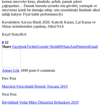
kırmızı meyveler kiraz, ahududu, şeftali, pamuk şekeri
çağrışımları… Damak burunla uyumlu orta gövdeli, yumuşak ve
meyvemsi içimli bir damağa sahip. orta uzunluktaki finalinde alkol
tatlığı kalıyor. Fiyat kalite performansı:İyi
Kavaklıdere Ancyra Blush 2020. Kalecik Karası, Çal Karası ve
Shiraz üzümlerinden yapılmış. Alkol:%14
Keyif Notu:86.6
0
22
Share
Facebook
Twitter
Google+
ReddIt
WhatsApp
Pinterest
Email
Ahmet Gök
1899 posts
0 comments
Prev Post
Marchesi Frescobaldi Remole Toscana 2019
Next Post
Büyülübağ Vedat Milor Öküzgözü Boğazkere 2019