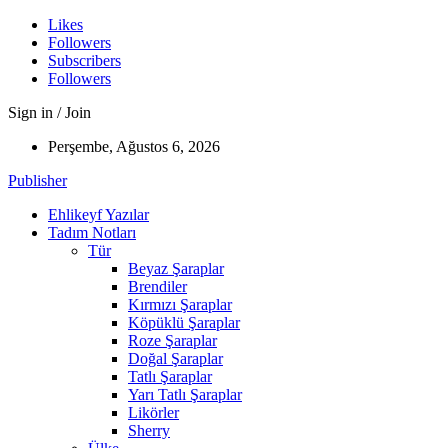
Likes
Followers
Subscribers
Followers
Sign in / Join
Perşembe, Ağustos 6, 2026
Publisher
Ehlikeyf Yazılar
Tadım Notları
Tür
Beyaz Şaraplar
Brendiler
Kırmızı Şaraplar
Köpüklü Şaraplar
Roze Şaraplar
Doğal Şaraplar
Tatlı Şaraplar
Yarı Tatlı Şaraplar
Likörler
Sherry