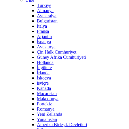
Ülke
Türkiye
Almanya
Avustralya
Bulgaristan
İtalya
Fransa
Arjantin
İspanya
Avusturya
Çin Halk Cumhuriyet
Güney Afrika Cumhuriyeti
Hollanda
İngiltere
İrlanda
İskoçya
isviçre
Kanada
Macaristan
Makedonya
Portekiz
Romanya
Yeni Zellanda
Yunanistan
Amerika Birleşik Devletleri