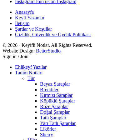
Instagram
Join us on Instagram
Anasayfa
Keyfi Yazanlar
İletişim
Şartlar ve Koşullar
Gizlilik, Güvenlik ve Üyelik Politikası
© 2026 - Keyifli Notlar. All Rights Reserved.
Website Design:
BetterStudio
Sign in / Join
Ehlikeyf Yazılar
Tadım Notları
Tür
Beyaz Şaraplar
Brendiler
Kırmızı Şaraplar
Köpüklü Şaraplar
Roze Şaraplar
Doğal Şaraplar
Tatlı Şaraplar
Yarı Tatlı Şaraplar
Likörler
Sherry