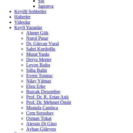
Şili
Japonya
Keyifli Sohbetler
Haberler
Videolar
Keyfi Yazanlar
Ahmet Gök
Nurol Pınar
Dr. Gürcan Vural
Sabri Kurdoğlu
Murat Yankı
Derya Merter
Levon Bağış
Süha Balin
Evren Tonguç
Nilay Yılmaz
Ebru Erke
Burçak Desombre
Prof. Dr. R. Ertan Anlı
Prof. Dr. Mehmet Ömür
Mustafa Çamlıca
Cem Soruşbay
Osman Tokat
Alessio Di Gino
Ayhan Güleyen