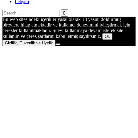
İletişim
Bu web sitesindeki içerikler yasal olarak 18 yaşını doldurmuş
bireylere hitap etmektedir ve kullanıcı deneyimini iyileştirmek için
çerezler kullanılmaktadır. Siteyi kullanmaya devam ederek site
kullanım ve çerez şartlarını kabul etmiş sayılırsınız.
Ok
Gizlilik, Güvenlik ve Üyelik