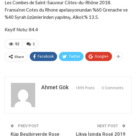
Les Combes de Saint-Sauveur Côtes-du-Rhône 2018.
Fransa’nın Cotes du Rhone apelasyonundan %60 Grenache ve
%40 Syrah üzümlerinden yapılmış. Alkol:% 13.5.
Keyif Notu: 84.4
92
1
Share
Facebook
Twitter
Google+
Ahmet Gök
1899 Posts
0 Comments
PREV POST
NEXT POST
Küp Beşibiryerde Rose
Likya İsinda Rosé 2019