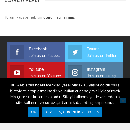
LEAVE A REPLY
Yorum yapabilmek için
oturum açmalısınız
.
Facebook
Twitter
Join us on Facebook
Join us on Twitter
Youtube
Instagram
Join us on Youtube
Join us on Instagram
Bu web sitesindeki içerikler yasal olarak 18 yaşını doldurmuş
bireylere hitap etmektedir ve kullanıcı deneyimini iyileştirmek
için çerezler kullanılmaktadır. Siteyi kullanmaya devam ederek
Anasayfa
Keyfi Yazanlar
İletişim
Şartlar Ve Koşullar
site kullanım ve çerez şartlarını kabul etmiş sayılırsınız.
Gizlilik, Güvenlik Ve Üyelik Politikası
OK
GIZLILIK, GÜVENLIK VE ÜYELIK
© 2026 - Keyifli Notlar. All Rights Reserved.