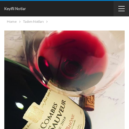
Keyifli Notlar
Home
Tadım Notları