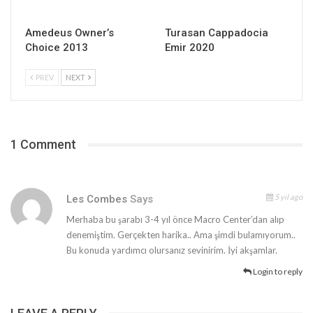
Amedeus Owner’s
Turasan Cappadocia
Choice 2013
Emir 2020
PREV
NEXT
1 Comment
5 yıl ago
Les Combes
Says
Merhaba bu şarabı 3-4 yıl önce Macro Center’dan alıp
denemiştim. Gerçekten harika.. Ama şimdi bulamıyorum..
Bu konuda yardımcı olursanız sevinirim. İyi akşamlar.
Login to reply