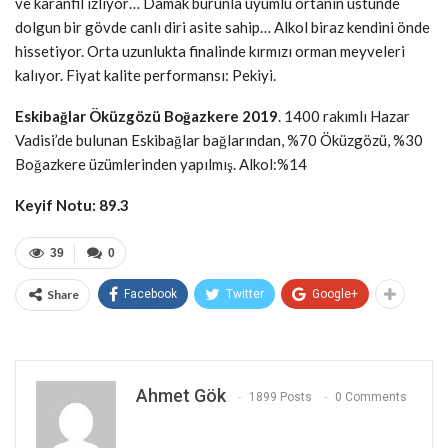
ve karanfil izliyor… Damak burunla uyumlu ortanın üstünde
dolgun bir gövde canlı diri asite sahip… Alkol biraz kendini önde
hissetiyor. Orta uzunlukta finalinde kırmızı orman meyveleri
kalıyor. Fiyat kalite performansı: Pekiyi.
Eskibağlar Öküzgözü Boğazkere 2019
. 1400 rakımlı Hazar
Vadisi’de bulunan Eskibağlar bağlarından, %70 Öküzgözü, %30
Boğazkere üzümlerinden yapılmış. Alkol:%14
Keyif Notu: 89.3
39
0
Share
Facebook
Twitter
Google+
Ahmet Gök
1899 Posts
0 Comments