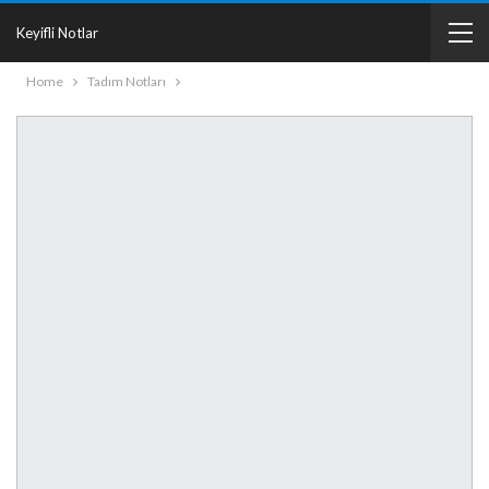
Keyifli Notlar
Home
Tadım Notları