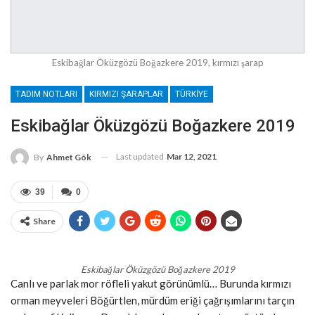
Eskibağlar Öküzgözü Boğazkere 2019, kırmızı şarap
TADIM NOTLARI
KIRMIZI ŞARAPLAR
TÜRKIYE
Eskibağlar Öküzgözü Boğazkere 2019
Last updated
Mar 12, 2021
By
Ahmet Gök
39
0
Share
Eskibağlar Öküzgözü Boğazkere 2019
Canlı ve parlak mor röfleli yakut görünümlü… Burunda kırmızı
orman meyveleri Böğürtlen, mürdüm eriği çağrışımlarını tarçın