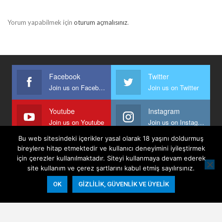
Yorum yapabilmek için
oturum açmalısınız
.
Facebook
Twitter
Join us on Facebook
Join us on Twitter
Youtube
Instagram
Join us on Youtube
Join us on Instagram
Bu web sitesindeki içerikler yasal olarak 18 yaşını doldurmuş
bireylere hitap etmektedir ve kullanıcı deneyimini iyileştirmek
için çerezler kullanılmaktadır. Siteyi kullanmaya devam ederek
Anasayfa
Keyfi Yazanlar
İletişim
Şartlar Ve Koşullar
site kullanım ve çerez şartlarını kabul etmiş sayılırsınız.
Gizlilik, Güvenlik Ve Üyelik Politikası
OK
GIZLILIK, GÜVENLIK VE ÜYELIK
© 2026 - Keyifli Notlar. All Rights Reserved.
Website Design:
BetterStudio