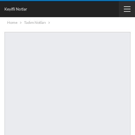
Keyifli Notlar
Home
Tadım Notları