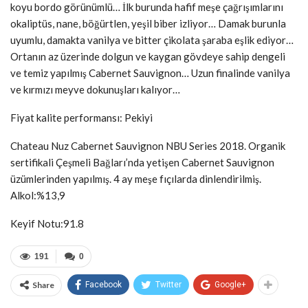
koyu bordo görünümlü… İlk burunda hafif meşe çağrışımlarını
okaliptüs, nane, böğürtlen, yeşil biber izliyor… Damak burunla
uyumlu, damakta vanilya ve bitter çikolata şaraba eşlik ediyor…
Ortanın az üzerinde dolgun ve kaygan gövdeye sahip dengeli
ve temiz yapılmış Cabernet Sauvignon… Uzun finalinde vanilya
ve kırmızı meyve dokunuşları kalıyor…
Fiyat kalite performansı: Pekiyi
Chateau Nuz Cabernet Sauvignon NBU Series 2018. Organik
sertifikali Çeşmeli Bağları’nda yetişen Cabernet Sauvignon
üzümlerinden yapılmış. 4 ay meşe fıçılarda dinlendirilmiş.
Alkol:%13,9
Keyif Notu:91.8
191
0
Share
Facebook
Twitter
Google+