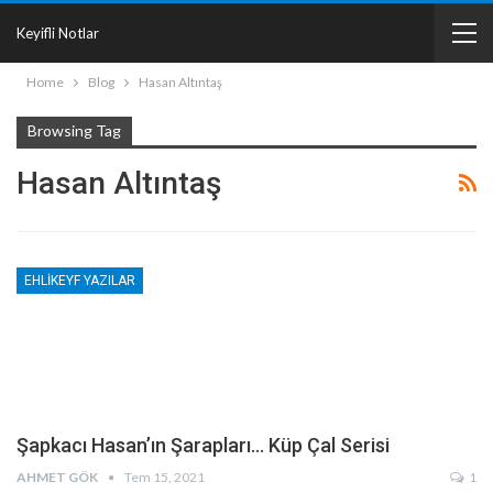
Keyifli Notlar
Home
Blog
Hasan Altıntaş
Browsing Tag
Hasan Altıntaş
EHLIKEYF YAZILAR
Şapkacı Hasan’ın Şarapları… Küp Çal Serisi
AHMET GÖK
Tem 15, 2021
1