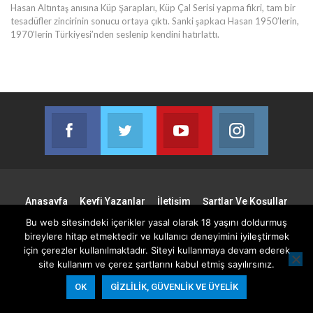
Hasan Altıntaş anısına Küp Şarapları, Küp Çal Serisi yapma fikri, tam bir
tesadüfler zincirinin sonucu ortaya çıktı. Sanki şapkacı Hasan 1950’lerin,
1970’lerin Türkiyesi’nden seslenip kendini hatırlattı.
Facebook
Twitter
Youtube
Instagram
Join us on Facebook
Join us on Twitter
Join us on Youtube
Join us on 
Anasayfa
Keyfi Yazanlar
İletişim
Şartlar Ve Koşullar
Gizlilik, Güvenlik Ve Üyelik Politikası
Bu web sitesindeki içerikler yasal olarak 18 yaşını doldurmuş
bireylere hitap etmektedir ve kullanıcı deneyimini iyileştirmek
için çerezler kullanılmaktadır. Siteyi kullanmaya devam ederek
© 2026 - Keyifli Notlar. All Rights Reserved.
site kullanım ve çerez şartlarını kabul etmiş sayılırsınız.
Website Design:
BetterStudio
OK
GIZLILIK, GÜVENLIK VE ÜYELIK