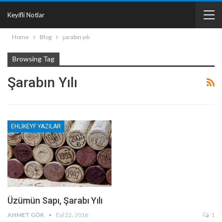
Keyifli Notlar
Home
Blog
şarabın yılı
Browsing Tag
Şarabın Yılı
EHLIKEYF YAZILAR
Üzümün Sapı, Şarabı Yılı
AHMET GÖK
Eyl 22, 2016
1