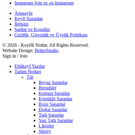
Instagram
Join us on Instagram
Anasayfa
Keyfi Yazanlar
İletişim
Şartlar ve Koşullar
Gizlilik, Güvenlik ve Üyelik Politikası
© 2026 - Keyifli Notlar. All Rights Reserved.
Website Design:
BetterStudio
Sign in / Join
Ehlikeyf Yazılar
Tadım Notları
Tür
Beyaz Şaraplar
Brendiler
Kırmızı Şaraplar
Köpüklü Şaraplar
Roze Şaraplar
Doğal Şaraplar
Tatlı Şaraplar
Yarı Tatlı Şaraplar
Likörler
Sherry