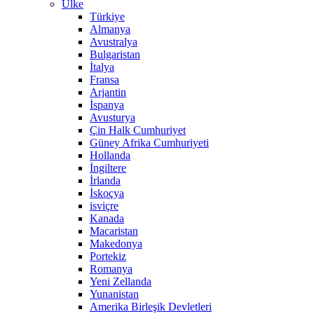
Ülke
Türkiye
Almanya
Avustralya
Bulgaristan
İtalya
Fransa
Arjantin
İspanya
Avusturya
Çin Halk Cumhuriyet
Güney Afrika Cumhuriyeti
Hollanda
İngiltere
İrlanda
İskoçya
isviçre
Kanada
Macaristan
Makedonya
Portekiz
Romanya
Yeni Zellanda
Yunanistan
Amerika Birleşik Devletleri