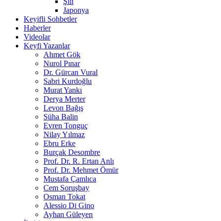
Şili
Japonya
Keyifli Sohbetler
Haberler
Videolar
Keyfi Yazanlar
Ahmet Gök
Nurol Pınar
Dr. Gürcan Vural
Sabri Kurdoğlu
Murat Yankı
Derya Merter
Levon Bağış
Süha Balin
Evren Tonguç
Nilay Yılmaz
Ebru Erke
Burçak Desombre
Prof. Dr. R. Ertan Anlı
Prof. Dr. Mehmet Ömür
Mustafa Çamlıca
Cem Soruşbay
Osman Tokat
Alessio Di Gino
Ayhan Güleyen