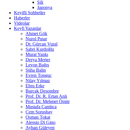
Şili
Japonya
Keyifli Sohbetler
Haberler
Videolar
Keyfi Yazanlar
Ahmet Gök
Nurol Pınar
Dr. Gürcan Vural
Sabri Kurdoğlu
Murat Yankı
Derya Merter
Levon Bağış
Süha Balin
Evren Tonguç
Nilay Yılmaz
Ebru Erke
Burçak Desombre
Prof. Dr. R. Ertan Anlı
Prof. Dr. Mehmet Ömür
Mustafa Çamlıca
Cem Soruşbay
Osman Tokat
Alessio Di Gino
Ayhan Güleyen