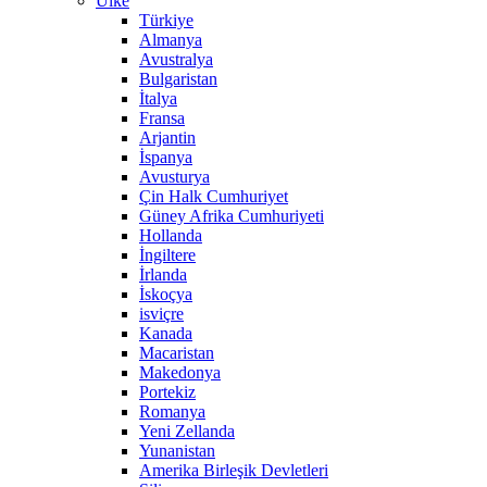
Ülke
Türkiye
Almanya
Avustralya
Bulgaristan
İtalya
Fransa
Arjantin
İspanya
Avusturya
Çin Halk Cumhuriyet
Güney Afrika Cumhuriyeti
Hollanda
İngiltere
İrlanda
İskoçya
isviçre
Kanada
Macaristan
Makedonya
Portekiz
Romanya
Yeni Zellanda
Yunanistan
Amerika Birleşik Devletleri