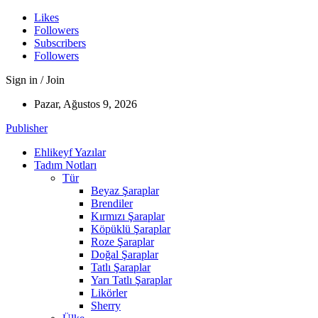
Likes
Followers
Subscribers
Followers
Sign in / Join
Pazar, Ağustos 9, 2026
Publisher
Ehlikeyf Yazılar
Tadım Notları
Tür
Beyaz Şaraplar
Brendiler
Kırmızı Şaraplar
Köpüklü Şaraplar
Roze Şaraplar
Doğal Şaraplar
Tatlı Şaraplar
Yarı Tatlı Şaraplar
Likörler
Sherry