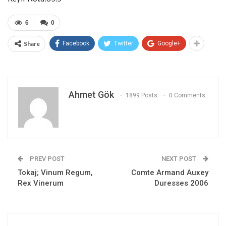
6
0
Share
Facebook
Twitter
Google+
Ahmet Gök
1899 Posts
0 Comments
PREV POST
NEXT POST
Tokaj; Vinum Regum,
Comte Armand Auxey
Rex Vinerum
Duresses 2006