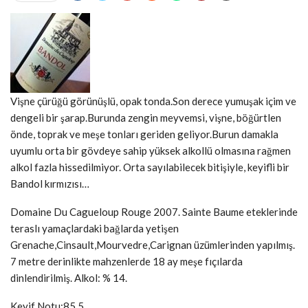
Vişne çürüğü görünüşlü, opak tonda.Son derece yumuşak içim ve
dengeli bir şarap.Burunda zengin meyvemsi, vişne, böğürtlen
önde, toprak ve meşe tonları geriden geliyor.Burun damakla
uyumlu orta bir gövdeye sahip yüksek alkollü olmasına rağmen
alkol fazla hissedilmiyor. Orta sayılabilecek bitişiyle, keyifli bir
Bandol kırmızısı…
Domaine Du Cagueloup Rouge 2007. Sainte Baume eteklerinde
teraslı yamaçlardaki bağlarda yetişen
Grenache,Cinsault,Mourvedre,Carignan üzümlerinden yapılmış.
7 metre derinlikte mahzenlerde 18 ay meşe fıçılarda
dinlendirilmiş. Alkol: % 14.
Keyif Notu:85.5