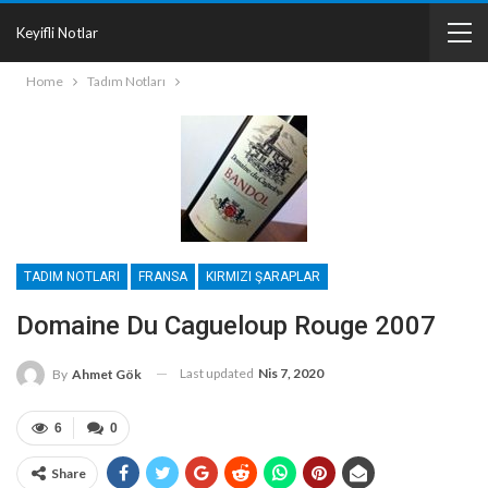
Keyifli Notlar
Home
Tadım Notları
TADIM NOTLARI
FRANSA
KIRMIZI ŞARAPLAR
Domaine Du Cagueloup Rouge 2007
Last updated
Nis 7, 2020
By
Ahmet Gök
6
0
Share