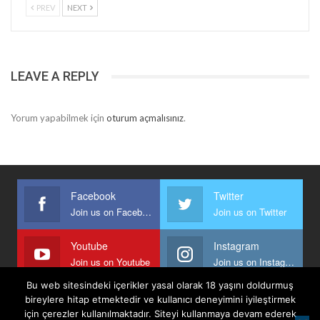
PREV
NEXT
LEAVE A REPLY
Yorum yapabilmek için
oturum açmalısınız
.
Facebook
Twitter
Join us on Facebook
Join us on Twitter
Youtube
Instagram
Join us on Youtube
Join us on Instagram
Bu web sitesindeki içerikler yasal olarak 18 yaşını doldurmuş
bireylere hitap etmektedir ve kullanıcı deneyimini iyileştirmek
için çerezler kullanılmaktadır. Siteyi kullanmaya devam ederek