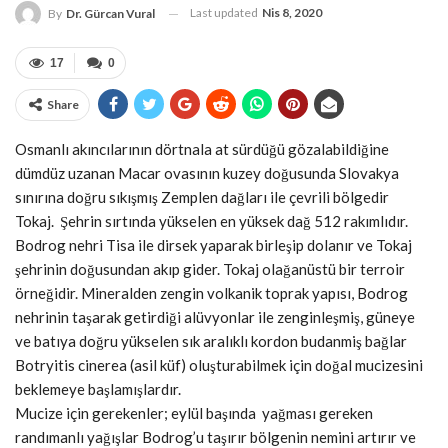
Last updated
Nis 8, 2020
By
Dr. Gürcan Vural
17
0
Share
Osmanlı akıncılarının dörtnala at sürdüğü gözalabildiğine
dümdüz uzanan Macar ovasının kuzey doğusunda Slovakya
sınırına doğru sıkışmış Zemplen dağları ile çevrili bölgedir
Tokaj. Şehrin sırtında yükselen en yüksek dağ 512 rakımlıdır.
Bodrog nehri Tisa ile dirsek yaparak birleşip dolanır ve Tokaj
şehrinin doğusundan akıp gider. Tokaj olağanüstü bir terroir
örneğidir. Mineralden zengin volkanik toprak yapısı, Bodrog
nehrinin taşarak getirdiği alüvyonlar ile zenginleşmiş, güneye
ve batıya doğru yükselen sık aralıklı kordon budanmiş bağlar
Botryitis cinerea (asil küf) oluşturabilmek için doğal mucizesini
beklemeye başlamışlardır.
Mucize için gerekenler; eylül başında yağması gereken
randımanlı yağışlar Bodrog’u taşırır bölgenin nemini artırır ve