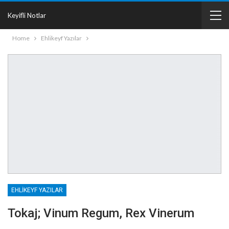
Keyifli Notlar
Home
Ehlikeyf Yazılar
EHLIKEYF YAZILAR
Tokaj; Vinum Regum, Rex Vinerum