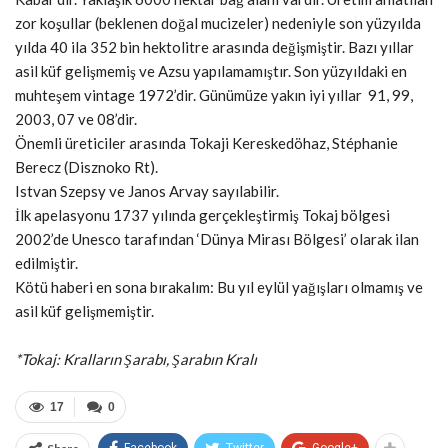
zor koşullar (beklenen doğal mucizeler) nedeniyle son yüzyılda
yılda 40 ila 352 bin hektolitre arasında değişmiştir. Bazı yıllar
asil küf gelişmemiş ve Azsu yapılamamıştır. Son yüzyıldaki en
muhteşem vintage 1972’dir. Günümüze yakın iyi yıllar 91, 99,
2003, 07 ve 08’dir.
Önemli üreticiler arasında Tokaji Kereskedöhaz, Stéphanie
Berecz (Disznoko Rt).
Istvan Szepsy ve Janos Arvay sayılabilir.
İlk apelasyonu 1737 yılında gerçekleştirmiş Tokaj bölgesi
2002’de Unesco tarafından ‘Dünya Mirası Bölgesi’ olarak ilan
edilmiştir.
Kötü haberi en sona bırakalım: Bu yıl eylül yağışları olmamış ve
asil küf gelişmemiştir.
*Tokaj: Kralların Şarabı, Şarabın Kralı
17
0