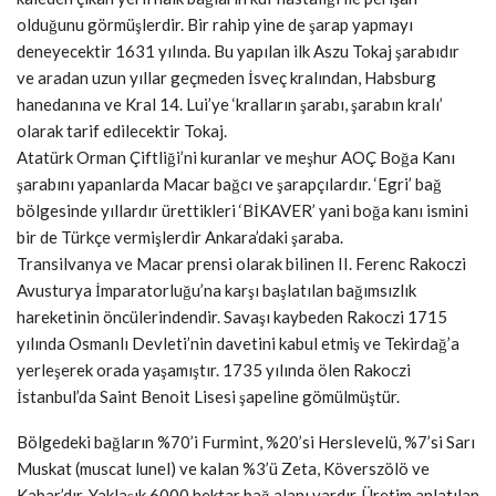
olduğunu görmüşlerdir. Bir rahip yine de şarap yapmayı
deneyecektir 1631 yılında. Bu yapılan ilk Aszu Tokaj şarabıdır
ve aradan uzun yıllar geçmeden İsveç kralından, Habsburg
hanedanına ve Kral 14. Lui’ye ‘kralların şarabı, şarabın kralı’
olarak tarif edilecektir Tokaj.
Atatürk Orman Çiftliği’ni kuranlar ve meşhur AOÇ Boğa Kanı
şarabını yapanlarda Macar bağcı ve şarapçılardır. ‘Egri’ bağ
bölgesinde yıllardır ürettikleri ‘BİKAVER’ yani boğa kanı ismini
bir de Türkçe vermişlerdir Ankara’daki şaraba.
Transilvanya ve Macar prensi olarak bilinen II. Ferenc Rakoczi
Avusturya İmparatorluğu’na karşı başlatılan bağımsızlık
hareketinin öncülerindendir. Savaşı kaybeden Rakoczi 1715
yılında Osmanlı Devleti’nin davetini kabul etmiş ve Tekirdağ’a
yerleşerek orada yaşamıştır. 1735 yılında ölen Rakoczi
İstanbul’da Saint Benoit Lisesi şapeline gömülmüştür.
Bölgedeki bağların %70’i Furmint, %20’si Herslevelü, %7’si Sarı
Muskat (muscat lunel) ve kalan %3’ü Zeta, Köverszölö ve
Kabar’dır. Yaklaşık 6000 hektar bağ alanı vardır. Üretim anlatılan