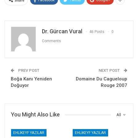
Share
Facebook
Twitter
Google+
Dr. Gürcan Vural
46 Posts
0
Comments
PREV POST
NEXT POST
Boğa Kanı Yeniden
Domaine Du Cagueloup
Doğuyor
Rouge 2007
You Might Also Like
All
EHLIKEYF YAZILAR
EHLIKEYF YAZILAR