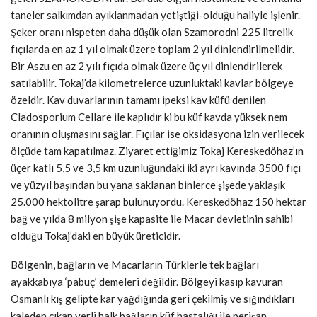
taneler salkımdan ayıklanmadan yetiştiği-olduğu haliyle işlenir.
Şeker oranı nispeten daha düşük olan Szamorodni 225 litrelik
fıçılarda en az 1 yıl olmak üzere toplam 2 yıl dinlendirilmelidir.
Bir Aszu en az 2 yılı fıçıda olmak üzere üç yıl dinlendirilerek
satılabilir. Tokaj’da kilometrelerce uzunluktaki kavlar bölgeye
özeldir. Kav duvarlarının tamamı ipeksi kav küfü denilen
Cladosporium Cellare ile kaplıdır ki bu küf kavda yüksek nem
oranının oluşmasını sağlar. Fıçılar ise oksidasyona izin verilecek
ölçüde tam kapatılmaz. Ziyaret ettiğimiz Tokaj Kereskedöhaz’ın
üçer katlı 5,5 ve 3,5 km uzunluğundaki iki ayrı kavında 3500 fıçı
ve yüzyıl başından bu yana saklanan binlerce şişede yaklaşık
25.000 hektolitre şarap bulunuyordu. Kereskedöhaz 150 hektar
bağ ve yılda 8 milyon şişe kapasite ile Macar devletinin sahibi
olduğu Tokaj’daki en büyük üreticidir.
Bölgenin, bağların ve Macarların Türklerle tek bağları
ayakkabıya ‘pabuç’ demeleri değildir. Bölgeyi kasıp kavuran
Osmanlı kış gelipte kar yağdığında geri çekilmiş ve sığındıkları
kaleden çıkan yerli halk bağların küf hastalığı ile perişan