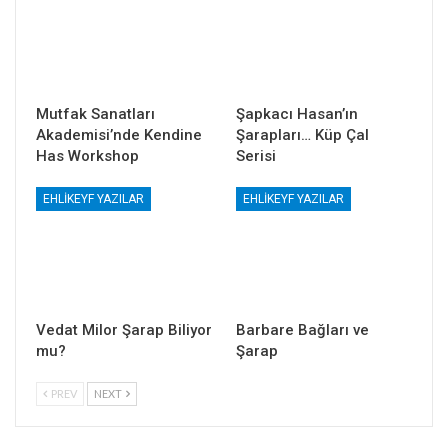
Mutfak Sanatları
Şapkacı Hasan’ın
Akademisi’nde Kendine
Şarapları… Küp Çal
Has Workshop
Serisi
EHLIKEYF YAZILAR
EHLIKEYF YAZILAR
Vedat Milor Şarap Biliyor
Barbare Bağları ve
mu?
Şarap
PREV
NEXT