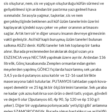
sis oluşturur, nem, sis ve yağışın oluşturduğu küfün sürmesi ve
gelişebilmesi için ardından bir pastırma yazı gelmeli hava
ısınmalıdır. Sırasıyla yağmur, taşkınlar, sis ve nem
gerçekleştiğinde beklenen asil küf üzüm tanelerinin üzerini
kaplayarak içindeki suyu çeker ve şeker oranının artmasını
sağlar. Artık terroir’ın diğer unsuru insanın devreye girmesinin
vakti gelmiştir. Asil küf kaplı buruşmuş üzüm taneleri bulunan
salkıma ASZU denir. Küflü taneler tek tek toplanıp bir tanka
alınır. Burada preslenmeden bırakılarak doğal sızan şıra
ESZENCIA veya NECTAR yapılmak üzere ayrılır. Ardından 136
litrelik, Gönç kasabasında Zemplen ormanlarından gelen
meşelerden yapılmış GÖNCİ fıçılarda hazırlanmış sek şaraba
3,4,5 ya da 6 putanyos azsu katılır ve 12-16 saat birlikte
maserasyona tabii tutulurlar. PUTANYOS tahtadan yapılı kova-
sepet demektir ve 25 kg.lık bir ölçü birimini tanımlar.
Sek şaraba
ne kadar çok azsu katılırsa son ürün o denli tatlı, yoğun, gövdeli
ve değerli olur (3putanyos 60, 4p 90, 5p 120 ve 6p 150 g/l
şeker). Diğer bir uygulama polonyacada ‘yetiştiği gibi’ anlamına
gelen SZAMORODNI’dir. Burada olgun hastalıksız ve asil küflü