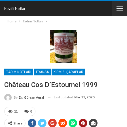
Keyifli Notlar
Home
Tadım Notları
TADIM NOTLARI
FRANSA
KIRMIZI ŞARAPLAR
Château Cos D’Estournel 1999
Last updated
Mar 11, 2020
By
Dr. Gürcan Vural
11
0
Share