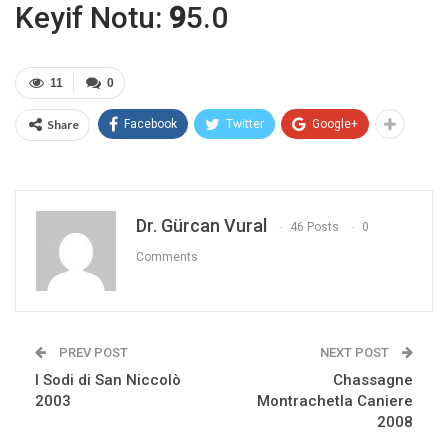
Keyif Notu:
9
5.0
11
0
Share
Facebook
Twitter
Google+
Dr. Gürcan Vural
46 Posts
0
Comments
PREV POST
NEXT POST
I Sodi di San Niccolò
Chassagne
2003
Montrachetla Caniere
2008