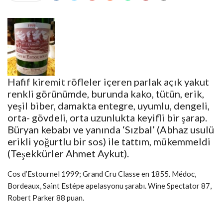
Hafif kiremit röfleler içeren parlak açık yakut
renkli görünümde, burunda kako, tütün, erik,
yeşil biber, damakta entegre, uyumlu, dengeli,
orta- gövdeli, orta uzunlukta keyifli bir şarap.
Büryan kebabı ve yanında ‘Sızbal’ (Abhaz usulü
erikli yoğurtlu bir sos) ile tattım, mükemmeldi
(Teşekkürler Ahmet Aykut).
Cos d’Estournel 1999; Grand Cru Classe en 1855. Médoc,
Bordeaux, Saint Estépe apelasyonu şarabı. Wine Spectator 87,
Robert Parker 88 puan.