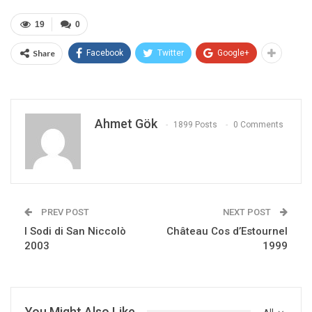
19
0
Share
Facebook
Twitter
Google+
Ahmet Gök
1899 Posts
0 Comments
PREV POST
NEXT POST
I Sodi di San Niccolò
Château Cos d’Estournel
2003
1999
You Might Also Like