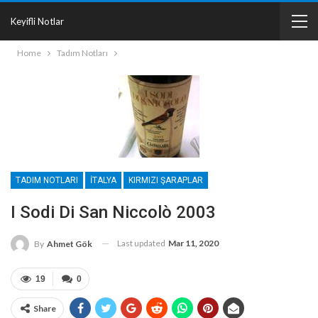
Keyifli Notlar
Home
Tadım Notları
TADIM NOTLARI
İTALYA
KIRMIZI ŞARAPLAR
I Sodi Di San Niccolò 2003
Last updated
Mar 11, 2020
By
Ahmet Gök
19
0
Share