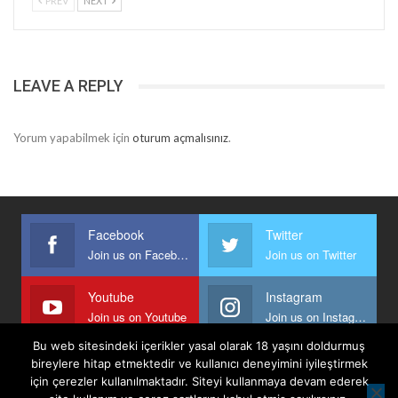
PREV
NEXT
LEAVE A REPLY
Yorum yapabilmek için
oturum açmalısınız
.
Facebook
Twitter
Join us on Facebook
Join us on Twitter
Youtube
Instagram
Join us on Youtube
Join us on Instagram
Bu web sitesindeki içerikler yasal olarak 18 yaşını doldurmuş
bireylere hitap etmektedir ve kullanıcı deneyimini iyileştirmek
için çerezler kullanılmaktadır. Siteyi kullanmaya devam ederek
Anasayfa
Keyfi Yazanlar
İletişim
Şartlar Ve Koşullar