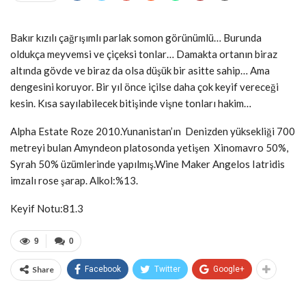
Bakır kızılı çağrışımlı parlak somon görünümlü… Burunda
oldukça meyvemsi ve çiçeksi tonlar… Damakta ortanın biraz
altında gövde ve biraz da olsa düşük bir asitte sahip… Ama
dengesini koruyor. Bir yıl önce içilse daha çok keyif vereceği
kesin. Kısa sayılabilecek bitişinde vişne tonları hakim…
Alpha Estate Roze 2010.Yunanistan’ın Denizden yüksekliği 700
metreyi bulan Amyndeon platosonda yetişen Xinomavro 50%,
Syrah 50% üzümlerinde yapılmış.Wine Maker Angelos Iatridis
imzalı rose şarap. Alkol:%13.
Keyif Notu:81.3
9
0
Share
Facebook
Twitter
Google+