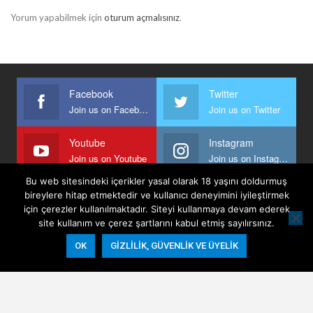
Yorum yapabilmek için
oturum açmalısınız
.
Facebook
Twitter
Join us on Facebook
Join us on Twitter
Youtube
Instagram
Join us on Youtube
Join us on Instagram
Bu web sitesindeki içerikler yasal olarak 18 yaşını doldurmuş
bireylere hitap etmektedir ve kullanıcı deneyimini iyileştirmek
için çerezler kullanılmaktadır. Siteyi kullanmaya devam ederek
Anasayfa
Keyfi Yazanlar
İletişim
Şartlar Ve Koşullar
site kullanım ve çerez şartlarını kabul etmiş sayılırsınız.
Gizlilik, Güvenlik Ve Üyelik Politikası
OK
GIZLILIK, GÜVENLIK VE ÜYELIK
© 2026 - Keyifli Notlar. All Rights Reserved.
Website Design:
BetterStudio