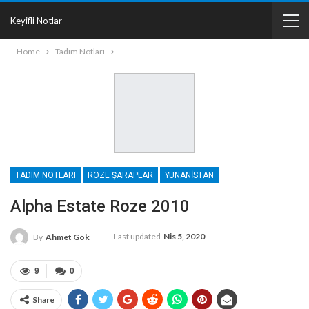
Keyifli Notlar
Home
Tadım Notları
TADIM NOTLARI
ROZE ŞARAPLAR
YUNANISTAN
Alpha Estate Roze 2010
Last updated
Nis 5, 2020
By
Ahmet Gök
9
0
Share