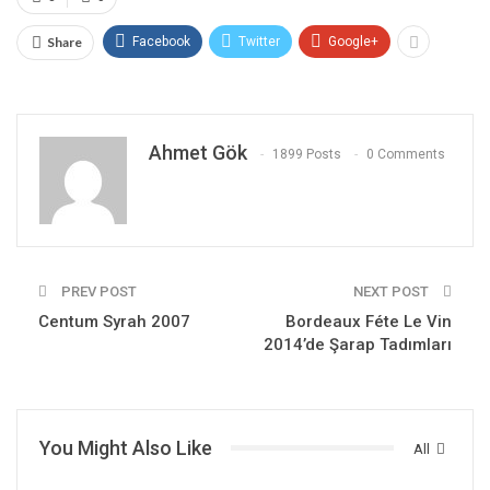
Share
Facebook
Twitter
Google+
Ahmet Gök
1899 Posts
0 Comments
PREV POST
NEXT POST
Centum Syrah 2007
Bordeaux Féte Le Vin
2014’de Şarap Tadımları
You Might Also Like
All