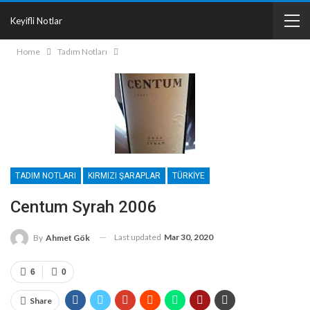
Keyifli Notlar
Home
Tadım Notları
TADIM NOTLARI
KIRMIZI ŞARAPLAR
TÜRKIYE
Centum Syrah 2006
Last updated
Mar 30, 2020
By
Ahmet Gök
6
0
Share