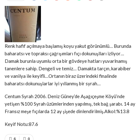
Renk hafif açılmaya başlamış koyu yakut görünümlü… Burunda
baharatsı ve topraksı çağrışımları fıçı dokunuşlları izliyor…
Damak burunla uyumlu orta bir gövdeye hatları yuvarlnamış
tanenlere sahip. Dengeli ve temiz… Damakta tarçın, karabiber
ve vanilya ile keyifli…Ortanın biraz üzerindeki finalinde
baharatsı dokunuşlarlar iyi yıllanmış bir syrah…
Centum Syrah 2006. Deniz Güney’de Aşağıçeşme Köyü’nde
yetişen %100 Syrah üzümlerinden yapılmış, tek bağ şarabı. 14 ay
Fransız meşe fıçılarda 12 ay şişede dinlendirilmiş.Alkol:%13.8
Keyif Notu:87.6
6
0