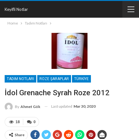
Keyifli Notlar
Home
Tadım Notları
TADIM NOTLARI
ROZE ŞARAPLAR
TÜRKIYE
İdol Grenache Syrah Roze 2012
Last updated
Mar 30, 2020
By
Ahmet Gök
18
0
Share