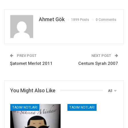
Ahmet Gök
1899 Posts
0 Comments
PREV POST
NEXT POST
Şatomet Merlot 2011
Centum Syrah 2007
You Might Also Like
All
TADIM NOTLARI
TADIM NOTLARI