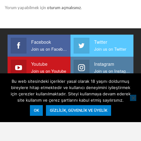
Yorum yapabilmek için
oturum açmalısınız
.
Facebook
Twitter
Join us on Facebook
Join us on Twitter
Youtube
Instagram
Join us on Youtube
Join us on Instagram
Bu web sitesindeki içerikler yasal olarak 18 yaşını doldurmuş
bireylere hitap etmektedir ve kullanıcı deneyimini iyileştirmek
için çerezler kullanılmaktadır. Siteyi kullanmaya devam ederek
Anasayfa
Keyfi Yazanlar
İletişim
Şartlar Ve Koşullar
site kullanım ve çerez şartlarını kabul etmiş sayılırsınız.
Gizlilik, Güvenlik Ve Üyelik Politikası
OK
GIZLILIK, GÜVENLIK VE ÜYELIK
© 2026 - Keyifli Notlar. All Rights Reserved.
Website Design:
BetterStudio