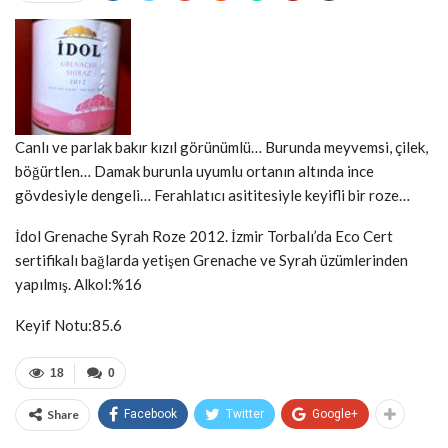
Canlı ve parlak bakır kızıl görünümlü… Burunda meyvemsi, çilek,
böğürtlen… Damak burunla uyumlu ortanın altında ince
gövdesiyle dengeli… Ferahlatıcı asititesiyle keyifli bir roze…
İdol Grenache Syrah Roze 2012. İzmir Torbalı’da Eco Cert
sertifikalı bağlarda yetişen Grenache ve Syrah üzümlerinden
yapılmış. Alkol:%16
Keyif Notu:85.6
18
0
Share
Facebook
Twitter
Google+