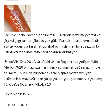
Canlı ve parlak somon görünümlü… Burunda hafif meyvemsi ve
çiçeksi çağrışımlar çilek, beyaz gül… Damak burunla uyumlu diri
asittik yapısıyla ferahlatıcı,rahat içimli dengeli bir roze… Orta
uzunlukta finalinde mineralsi dokunuşlar kalıyor.
Urlice Vin Gris 2012. Urla’daki Urlice Bağları’nda yetişen %80
Merlot, %20 Shiraz üzümlerinden yapılmış tek bağ şarabı.Filtre
edilmemiş. Vin Gris,bir pembe şarap yapma yöntemi:siyah
üzümlerin beyaz üzümden şarap yapılır gibi işlenmesiyle yapılmış
Türkiye’de ilk örnek. Alkol:%13
Keyif Notu:86.5
10
0