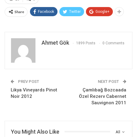
Share
Facebook
Twitter
Google+
Ahmet Gök
1899 Posts
0 Comments
PREV POST
NEXT POST
Likya Vineyards Pinot
Çamlıbağ Bozcaada
Noir 2012
Özel Rezerv Cabernet
Sauvignon 2011
You Might Also Like
All