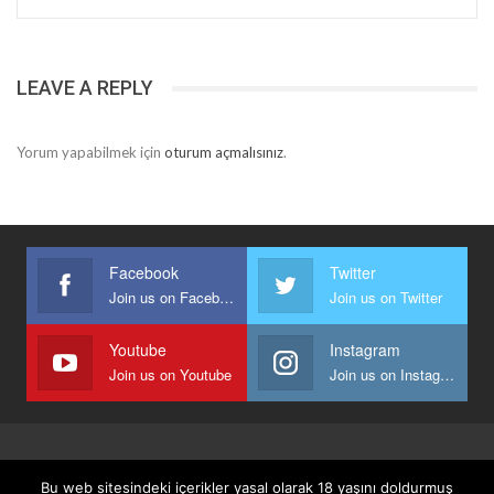
LEAVE A REPLY
Yorum yapabilmek için
oturum açmalısınız
.
Facebook
Twitter
Join us on Facebook
Join us on Twitter
Youtube
Instagram
Join us on Youtube
Join us on Instagram
Anasayfa
Keyfi Yazanlar
İletişim
Şartlar Ve Koşullar
Bu web sitesindeki içerikler yasal olarak 18 yaşını doldurmuş