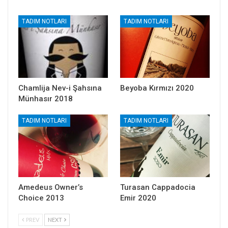
TADIM NOTLARI
TADIM NOTLARI
Chamlija Nev-i Şahsına
Beyoba Kırmızı 2020
Münhasır 2018
TADIM NOTLARI
TADIM NOTLARI
Amedeus Owner’s
Turasan Cappadocia
Choice 2013
Emir 2020
PREV
NEXT