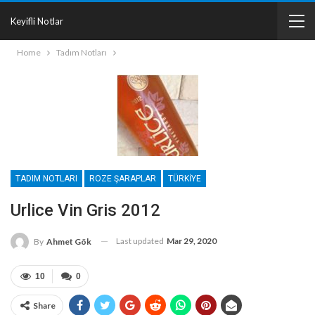
Keyifli Notlar
Home
Tadım Notları
TADIM NOTLARI
ROZE ŞARAPLAR
TÜRKIYE
Urlice Vin Gris 2012
Last updated
Mar 29, 2020
By
Ahmet Gök
10
0
Share