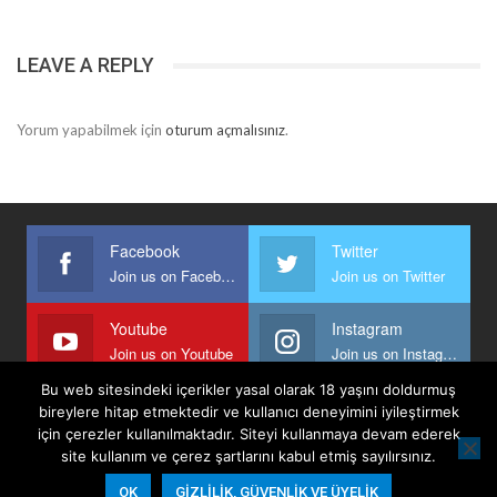
LEAVE A REPLY
Yorum yapabilmek için
oturum açmalısınız
.
Facebook
Twitter
Join us on Facebook
Join us on Twitter
Youtube
Instagram
Join us on Youtube
Join us on Instagram
Bu web sitesindeki içerikler yasal olarak 18 yaşını doldurmuş
bireylere hitap etmektedir ve kullanıcı deneyimini iyileştirmek
için çerezler kullanılmaktadır. Siteyi kullanmaya devam ederek
Anasayfa
Keyfi Yazanlar
İletişim
Şartlar Ve Koşullar
site kullanım ve çerez şartlarını kabul etmiş sayılırsınız.
Gizlilik, Güvenlik Ve Üyelik Politikası
OK
GIZLILIK, GÜVENLIK VE ÜYELIK