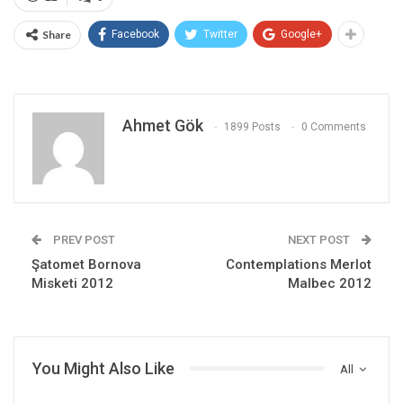
Share
Facebook
Twitter
Google+
Ahmet Gök
1899 Posts
0 Comments
PREV POST
NEXT POST
Şatomet Bornova
Contemplations Merlot
Misketi 2012
Malbec 2012
You Might Also Like
All