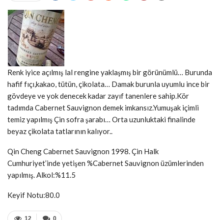
Renk iyice açılmış lal rengine yaklaşmış bir görünümlü… Burunda
hafif fıçı,kakao, tütün, çikolata… Damak burunla uyumlu ince bir
gövdeye ve yok denecek kadar zayıf tanenlere sahip.Kör
tadımda Cabernet Sauvignon demek imkansız.Yumuşak içimli
temiz yapılmış Çin sofra şarabı… Orta uzunluktaki finalinde
beyaz çikolata tatlarının kalıyor..
Qin Cheng Cabernet Sauvignon 1998. Çin Halk
Cumhuriyet’inde yetişen %Cabernet Sauvignon üzümlerinden
yapılmış. Alkol:%11.5
Keyif Notu:80.0
12
0