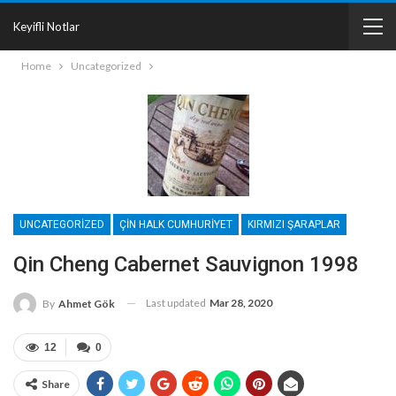
Keyifli Notlar
Home
Uncategorized
UNCATEGORIZED
ÇIN HALK CUMHURIYET
KIRMIZI ŞARAPLAR
Qin Cheng Cabernet Sauvignon 1998
Last updated
Mar 28, 2020
By
Ahmet Gök
12
0
Share