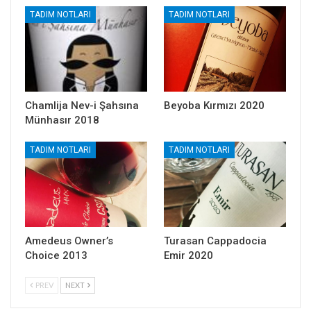
TADIM NOTLARI
TADIM NOTLARI
Chamlija Nev-i Şahsına
Beyoba Kırmızı 2020
Münhasır 2018
TADIM NOTLARI
TADIM NOTLARI
Amedeus Owner’s
Turasan Cappadocia
Choice 2013
Emir 2020
PREV
NEXT