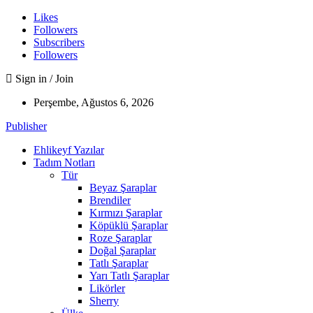
Likes
Followers
Subscribers
Followers
Sign in / Join
Perşembe, Ağustos 6, 2026
Publisher
Ehlikeyf Yazılar
Tadım Notları
Tür
Beyaz Şaraplar
Brendiler
Kırmızı Şaraplar
Köpüklü Şaraplar
Roze Şaraplar
Doğal Şaraplar
Tatlı Şaraplar
Yarı Tatlı Şaraplar
Likörler
Sherry