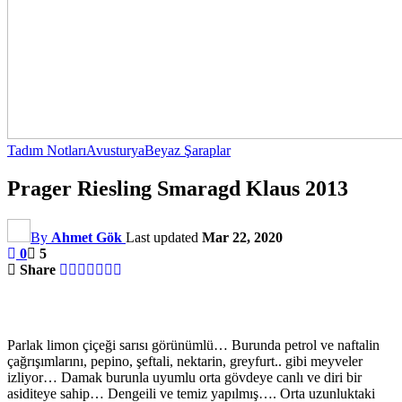
Tadım Notları
Avusturya
Beyaz Şaraplar
Prager Riesling Smaragd Klaus 2013
By
Ahmet Gök
Last updated
Mar 22, 2020
0
5
Share
Parlak limon çiçeği sarısı görünümlü… Burunda petrol ve naftalin
çağrışımlarını, pepino, şeftali, nektarin, greyfurt.. gibi meyveler
izliyor… Damak burunla uyumlu orta gövdeye canlı ve diri bir
asiditeye sahip… Dengeili ve temiz yapılmış…. Orta uzunluktaki