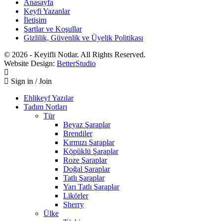
Anasayfa
Keyfi Yazanlar
İletişim
Şartlar ve Koşullar
Gizlilik, Güvenlik ve Üyelik Politikası
© 2026 - Keyifli Notlar. All Rights Reserved.
Website Design:
BetterStudio
Sign in / Join
Ehlikeyf Yazılar
Tadım Notları
Tür
Beyaz Şaraplar
Brendiler
Kırmızı Şaraplar
Köpüklü Şaraplar
Roze Şaraplar
Doğal Şaraplar
Tatlı Şaraplar
Yarı Tatlı Şaraplar
Likörler
Sherry
Ülke