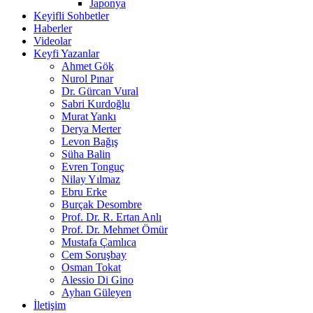
Japonya
Keyifli Sohbetler
Haberler
Videolar
Keyfi Yazanlar
Ahmet Gök
Nurol Pınar
Dr. Gürcan Vural
Sabri Kurdoğlu
Murat Yankı
Derya Merter
Levon Bağış
Süha Balin
Evren Tonguç
Nilay Yılmaz
Ebru Erke
Burçak Desombre
Prof. Dr. R. Ertan Anlı
Prof. Dr. Mehmet Ömür
Mustafa Çamlıca
Cem Soruşbay
Osman Tokat
Alessio Di Gino
Ayhan Güleyen
İletişim