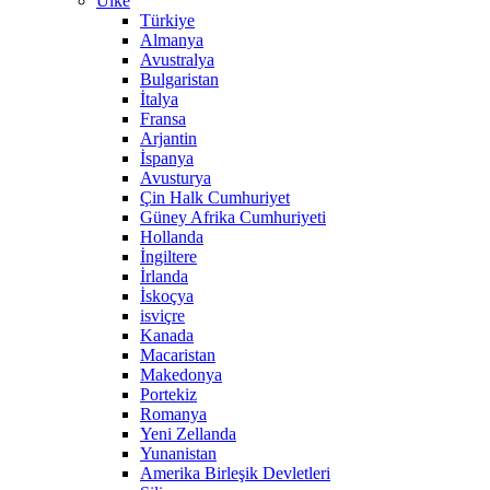
Ülke
Türkiye
Almanya
Avustralya
Bulgaristan
İtalya
Fransa
Arjantin
İspanya
Avusturya
Çin Halk Cumhuriyet
Güney Afrika Cumhuriyeti
Hollanda
İngiltere
İrlanda
İskoçya
isviçre
Kanada
Macaristan
Makedonya
Portekiz
Romanya
Yeni Zellanda
Yunanistan
Amerika Birleşik Devletleri