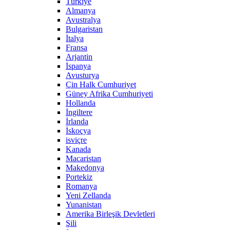
Türkiye
Almanya
Avustralya
Bulgaristan
İtalya
Fransa
Arjantin
İspanya
Avusturya
Çin Halk Cumhuriyet
Güney Afrika Cumhuriyeti
Hollanda
İngiltere
İrlanda
İskoçya
isviçre
Kanada
Macaristan
Makedonya
Portekiz
Romanya
Yeni Zellanda
Yunanistan
Amerika Birleşik Devletleri
Şili