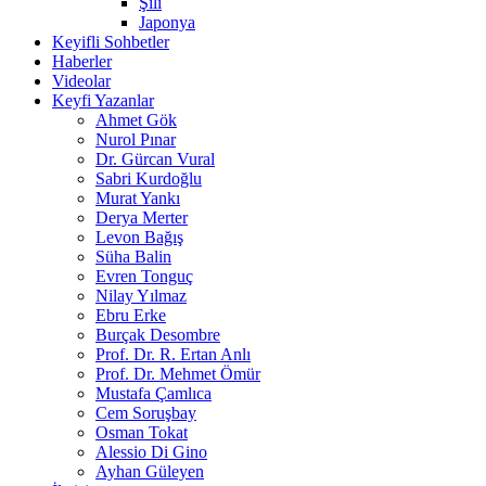
Şili
Japonya
Keyifli Sohbetler
Haberler
Videolar
Keyfi Yazanlar
Ahmet Gök
Nurol Pınar
Dr. Gürcan Vural
Sabri Kurdoğlu
Murat Yankı
Derya Merter
Levon Bağış
Süha Balin
Evren Tonguç
Nilay Yılmaz
Ebru Erke
Burçak Desombre
Prof. Dr. R. Ertan Anlı
Prof. Dr. Mehmet Ömür
Mustafa Çamlıca
Cem Soruşbay
Osman Tokat
Alessio Di Gino
Ayhan Güleyen