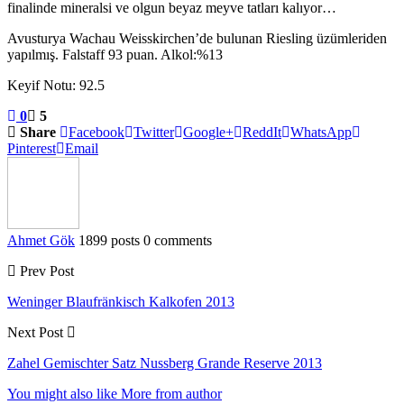
finalinde mineralsi ve olgun beyaz meyve tatları kalıyor…
Avusturya Wachau Weisskirchen’de bulunan Riesling üzümleriden
yapılmış. Falstaff 93 puan. Alkol:%13
Keyif Notu: 92.5
0
5
Share
Facebook
Twitter
Google+
ReddIt
WhatsApp
Pinterest
Email
Ahmet Gök
1899 posts
0 comments
Prev Post
Weninger Blaufränkisch Kalkofen 2013
Next Post
Zahel Gemischter Satz Nussberg Grande Reserve 2013
You might also like
More from author