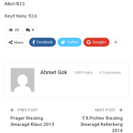
Alkol:%13
Keyif Notu: 92.6
15
0
Share
Facebook
Twitter
Google+
Ahmet Gök
1899 Posts
0 Comments
PREV POST
NEXT POST
Prager Riesling
F.X.Pichler Riesling
Smaragd Klaus 2013
Smaragd Kellerberg
2014