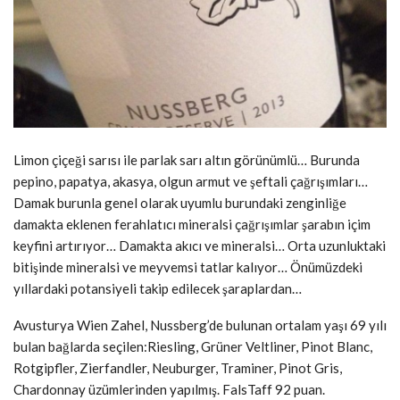
Limon çiçeği sarısı ile parlak sarı altın görünümlü… Burunda
pepino, papatya, akasya, olgun armut ve şeftali çağrışımları…
Damak burunla genel olarak uyumlu burundaki zenginliğe
damakta eklenen ferahlatıcı mineralsi çağrışımlar şarabın içim
keyfini artırıyor… Damakta akıcı ve mineralsi… Orta uzunluktaki
bitişinde mineralsi ve meyvemsi tatlar kalıyor… Önümüzdeki
yıllardaki potansiyeli takip edilecek şaraplardan…
Avusturya Wien Zahel, Nussberg’de bulunan ortalam yaşı 69 yılı
bulan bağlarda seçilen:Riesling, Grüner Veltliner, Pinot Blanc,
Rotgipfler, Zierfandler, Neuburger, Traminer, Pinot Gris,
Chardonnay üzümlerinden yapılmış. FalsTaff 92 puan.