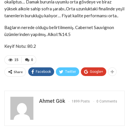
okaliptus… Damak burunla uyumlu orta gövdeye ve biraz
yüksek alkole sahip sofra şarabı..Orta uzunluktaki finalinde yeşil
tanenlerin burukluğu kalıyor… Fiyat kalite performansı orta..
Bağların nerede olduğu belirtilmemiş. Cabernet Sauvignon
üzümlerinden yapılmış. Alkol:%14.5
Keyif Notu: 80.2
15
0
Share
Facebook
Twitter
Google+
Ahmet Gök
1899 Posts
0 Comments