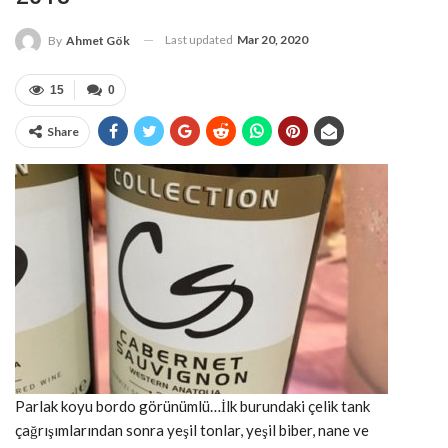
Last updated
Mar 20, 2020
By
Ahmet Gök
15
0
Share
Parlak koyu bordo görünümlü…İlk burundaki çelik tank
çağrışımlarından sonra yeşil tonlar, yeşil biber, nane ve