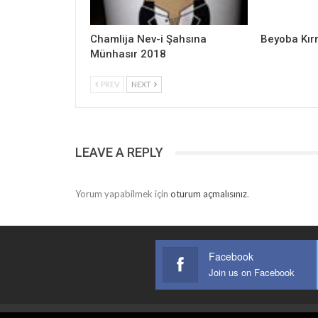
Chamlija Nev-i Şahsına
Beyoba Kır
Münhasır 2018
PREV
NEXT
LEAVE A REPLY
Yorum yapabilmek için
oturum açmalısınız
.
Facebook
Join us on Facebook