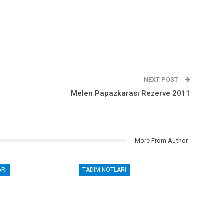
NEXT POST
Melen Papazkarası Rezerve 2011
More From Author
RI
TADIM NOTLARI