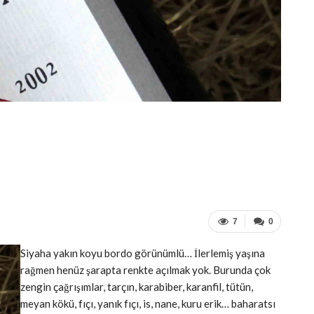
7
0
Siyaha yakın koyu bordo görünümlü… İlerlemiş yaşına
rağmen henüz şarapta renkte açılmak yok. Burunda çok
zengin çağrışımlar, tarçın, karabiber, karanfil, tütün,
meyan kökü, fıçı, yanık fıçı, is, nane, kuru erik… baharatsı