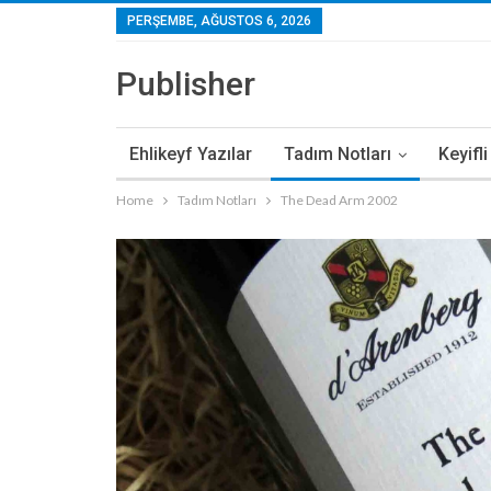
PERŞEMBE, AĞUSTOS 6, 2026
Publisher
Ehlikeyf Yazılar
Tadım Notları
Keyifl
Home
Tadım Notları
The Dead Arm 2002