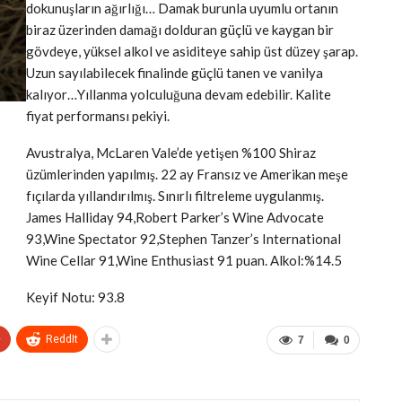
dokunuşların ağırlığı… Damak burunla uyumlu ortanın
biraz üzerinden damağı dolduran güçlü ve kaygan bir
gövdeye, yüksel alkol ve asiditeye sahip üst düzey şarap.
Uzun sayılabilecek finalinde güçlü tanen ve vanilya
kalıyor…Yıllanma yolculuğuna devam edebilir. Kalite
fiyat performansı pekiyi.
Avustralya, McLaren Vale’de yetişen %100 Shiraz
üzümlerinden yapılmış. 22 ay Fransız ve Amerikan meşe
fıçılarda yıllandırılmış. Sınırlı filtreleme uygulanmış.
James Halliday 94,Robert Parker’s Wine Advocate
93,Wine Spectator 92,Stephen Tanzer’s International
Wine Cellar 91,Wine Enthusiast 91 puan. Alkol:%14.5
Keyif Notu: 93.8
+
ReddIt
7
0