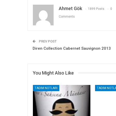
Ahmet Gök
1899 Posts
0
Comments
PREV POST
Diren Collection Cabernet Sauvignon 2013
You Might Also Like
TADIM NOTLARI
TADIM NOTLA