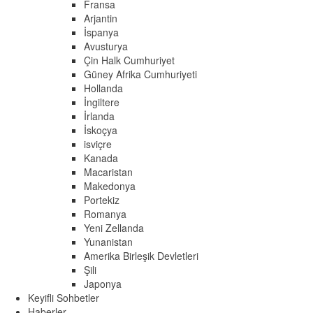
Fransa
Arjantin
İspanya
Avusturya
Çin Halk Cumhuriyet
Güney Afrika Cumhuriyeti
Hollanda
İngiltere
İrlanda
İskoçya
isviçre
Kanada
Macaristan
Makedonya
Portekiz
Romanya
Yeni Zellanda
Yunanistan
Amerika Birleşik Devletleri
Şili
Japonya
Keyifli Sohbetler
Haberler