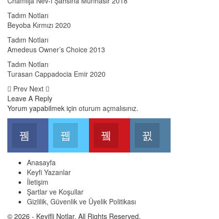
Chamlija Nev-i Şahsına Münhasır 2018
Tadım Notları
Beyoba Kırmızı 2020
Tadım Notları
Amedeus Owner’s Choice 2013
Tadım Notları
Turasan Cappadocia Emir 2020
Prev
Next
Leave A Reply
Yorum yapabilmek için
oturum açmalısınız
.
Facebook
Twitter
Youtube
Instagram
Join us on Facebook
Join us on Twitter
Join us on Youtube
Join us on Instag
Anasayfa
Keyfi Yazanlar
İletişim
Şartlar ve Koşullar
Gizlilik, Güvenlik ve Üyelik Politikası
© 2026 - Keyifli Notlar. All Rights Reserved.