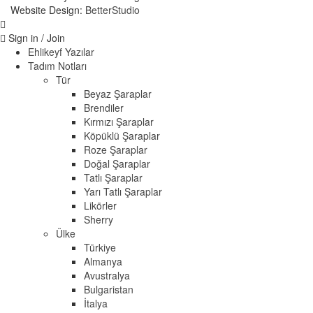
Website Design:
BetterStudio
Sign in / Join
Ehlikeyf Yazılar
Tadım Notları
Tür
Beyaz Şaraplar
Brendiler
Kırmızı Şaraplar
Köpüklü Şaraplar
Roze Şaraplar
Doğal Şaraplar
Tatlı Şaraplar
Yarı Tatlı Şaraplar
Likörler
Sherry
Ülke
Türkiye
Almanya
Avustralya
Bulgaristan
İtalya