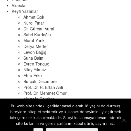
Videolar
Keyfi Yazanlar
Ahmet Gök
Nurol Pınar
Dr. Gürcan Vural
Sabri Kurdoğlu
Murat Yankı
Derya Merter
Levon Bağış
Süha Balin
Evren Tonguç
Nilay Yılmaz
Ebru Erke
Burçak Desombre
Prof. Dr. R. Ertan Anlı
Prof. Dr. Mehmet Ömür
Mustafa Çamlıca
Cem Soruşbay
Bu web sitesindeki içerikler yasal olarak 18 yaşını doldurmuş
Osman Tokat
bireylere hitap etmektedir ve kullanıcı deneyimini iyileştirmek
Alessio Di Gino
için çerezler kullanılmaktadır. Siteyi kullanmaya devam ederek
Ayhan Güleyen
site kullanım ve çerez şartlarını kabul etmiş sayılırsınız.
İletişim