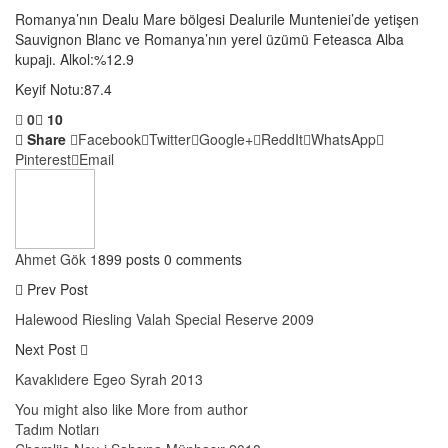
Romanya’nın Dealu Mare bölgesi Dealurile Munteniei’de yetişen
Sauvignon Blanc ve Romanya’nın yerel üzümü Feteasca Alba
kupajı. Alkol:%12.9
Keyif Notu:87.4
0
10
Share
Facebook
Twitter
Google+
ReddIt
WhatsApp
Pinterest
Email
Ahmet Gök
1899 posts
0 comments
Prev Post
Halewood Riesling Valah Special Reserve 2009
Next Post
Kavaklıdere Egeo Syrah 2013
You might also like
More from author
Tadım Notları