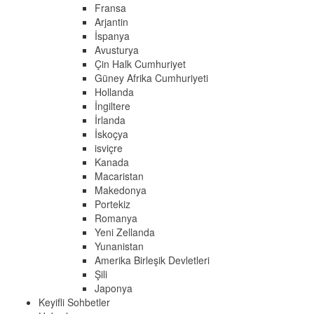
Fransa
Arjantin
İspanya
Avusturya
Çin Halk Cumhuriyet
Güney Afrika Cumhuriyeti
Hollanda
İngiltere
İrlanda
İskoçya
isviçre
Kanada
Macaristan
Makedonya
Portekiz
Romanya
Yeni Zellanda
Yunanistan
Amerika Birleşik Devletleri
Şili
Japonya
Keyifli Sohbetler