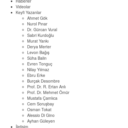
Haberler
Videolar
Keyfi Yazanlar
Ahmet Gök
Nurol Pınar
Dr. Gürcan Vural
Sabri Kurdoğlu
Murat Yankı
Derya Merter
Levon Bağış
Süha Balin
Evren Tonguç
Nilay Yılmaz
Ebru Erke
Burçak Desombre
Prof. Dr. R. Ertan Anlı
Prof. Dr. Mehmet Ömür
Mustafa Çamlıca
Cem Soruşbay
Osman Tokat
Alessio Di Gino
Ayhan Güleyen
İletişim