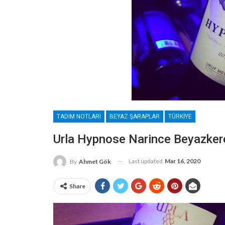
TADIM NOTLARI
BEYAZ ŞARAPLAR
TÜRKIYE
Urla Hypnose Narince Beyazke
Last updated
Mar 16, 2020
By
Ahmet Gök
Share