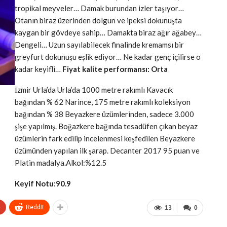
tropikal meyveler… Damak burundan izler taşıyor…
Otanın biraz üzerinden dolgun ve ipeksi dokunuşta
kaygan bir gövdeye sahip… Damakta biraz ağır ağabey…
Dengeli… Uzun sayılabilecek finalinde kremamsı bir
greyfurt dokunuşu eşlik ediyor… Ne kadar genç içilirse o
kadar keyifli…
Fiyat kalite performansı: Orta
İzmir Urla’da Urla’da 1000 metre rakımlı Kavacık
bağından % 62 Narince, 175 metre rakımlı koleksiyon
bağından % 38 Beyazkere üzümlerinden, sadece 3.000
şişe yapılmış. Boğazkere bağında tesadüfen çıkan beyaz
üzümlerin fark edilip incelenmesi keşfedilen Beyazkere
üzümünden yapılan ilk şarap. Decanter 2017 95 puan ve
Platin madalya.Alkol:%12.5
Keyif Notu:90.9
+
ReddIt
13
0