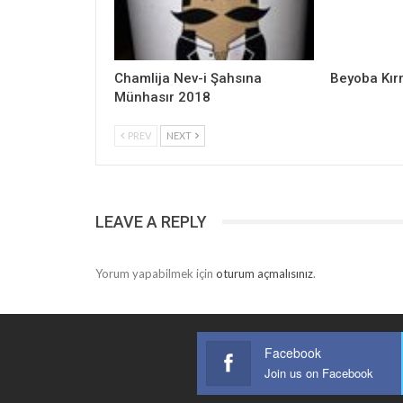
Chamlija Nev-i Şahsına
Beyoba Kır
Münhasır 2018
PREV
NEXT
LEAVE A REPLY
Yorum yapabilmek için
oturum açmalısınız
.
Facebook
Join us on Facebook