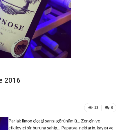
re 2016
13
0
Parlak limon çiçeği sarısı görünümlü… Zengin ve
etkileyici bir buruna sahip… Papatya, nektarin, kayısı ve