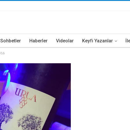
i Sohbetler
Haberler
Videolar
Keyfi Yazanlar
İl
016