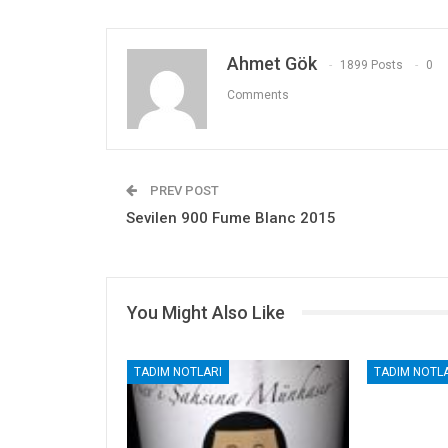
Ahmet Gök
1899 Posts
0
Comments
PREV POST
Sevilen 900 Fume Blanc 2015
You Might Also Like
TADIM NOTLARI
TADIM NOTLA