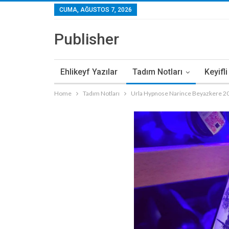
CUMA, AĞUSTOS 7, 2026
Publisher
Ehlikeyf Yazılar
Tadım Notları
Keyifl
Home
Tadım Notları
Urla Hypnose Narince Beyazkere 2