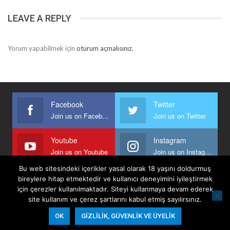
LEAVE A REPLY
Yorum yapabilmek için
oturum açmalısınız
.
Facebook
Twitter
Join us on Facebook
Join us on Twitter
Youtube
Instagram
Join us on Youtube
Join us on Instagram
Bu web sitesindeki içerikler yasal olarak 18 yaşını doldurmuş
bireylere hitap etmektedir ve kullanıcı deneyimini iyileştirmek
için çerezler kullanılmaktadır. Siteyi kullanmaya devam ederek
Anasayfa
Keyfi Yazanlar
İletişim
Şartlar Ve Koşullar
site kullanım ve çerez şartlarını kabul etmiş sayılırsınız.
Gizlilik, Güvenlik Ve Üyelik Politikası
OK
GIZLILIK, GÜVENLIK VE ÜYELIK