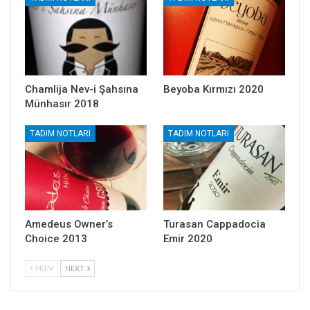
Chamlija Nev-i Şahsına
Beyoba Kırmızı 2020
Münhasır 2018
TADIM NOTLARI
TADIM NOTLARI
Amedeus Owner’s
Turasan Cappadocia
Choice 2013
Emir 2020
PREV
NEXT