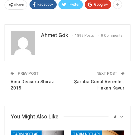
Share
Facebook
Twitter
Google+
Ahmet Gök
1899 Posts
0 Comments
PREV POST
NEXT POST
Vino Dessera Shiraz
Şaraba Gönül Verenler:
2015
Hakan Kavur
You Might Also Like
All
TADIM NOTLARI
TADIM NOTLARI