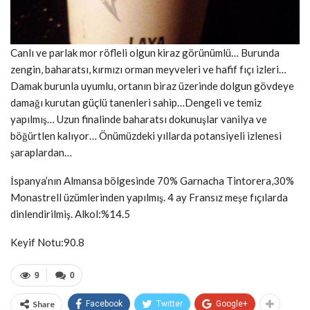
Canlı ve parlak mor röfleli olgun kiraz görünümlü… Burunda
zengin, baharatsı, kırmızı orman meyveleri ve hafif fıçı izleri…
Damak burunla uyumlu, ortanın biraz üzerinde dolgun gövdeye
damağı kurutan güçlü tanenleri sahip…Dengeli ve temiz
yapılmış… Uzun finalinde baharatsı dokunuşlar vanilya ve
böğürtlen kalıyor… Önümüzdeki yıllarda potansiyeli izlenesi
şaraplardan…
İspanya’nın Almansa bölgesinde 70% Garnacha Tintorera,30%
Monastrell üzümlerinden yapılmış. 4 ay Fransız meşe fıçılarda
dinlendirilmiş. Alkol:%14.5
Keyif Notu:90.8
9
0
Share
Facebook
Twitter
Google+