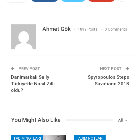
Ahmet Gök
1899 Posts
0 Comments
PREV POST
NEXT POST
Danimarkalı Sally
Spyropoulos Steps
Türkiye’de Nasıl Zilli
Savatiano 2018
oldu?
You Might Also Like
All
TADIM NOTLARI
TADIM NOTLARI