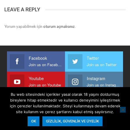
LEAVE A REPLY
Yorum yapabilmek için
oturum açmalısınız
.
Facebook
Twitter
Join us on Facebook
Join us on Twitter
Youtube
Instagram
Join us on Youtube
Join us on Instagram
Bu web sitesindeki içerikler yasal olarak 18 yaşını doldurmuş
bireylere hitap etmektedir ve kullanıcı deneyimini iyileştirmek
için çerezler kullanılmaktadır. Siteyi kullanmaya devam ederek
Anasayfa
Keyfi Yazanlar
İletişim
Şartlar Ve Koşullar
site kullanım ve çerez şartlarını kabul etmiş sayılırsınız.
Gizlilik, Güvenlik Ve Üyelik Politikası
OK
GIZLILIK, GÜVENLIK VE ÜYELIK