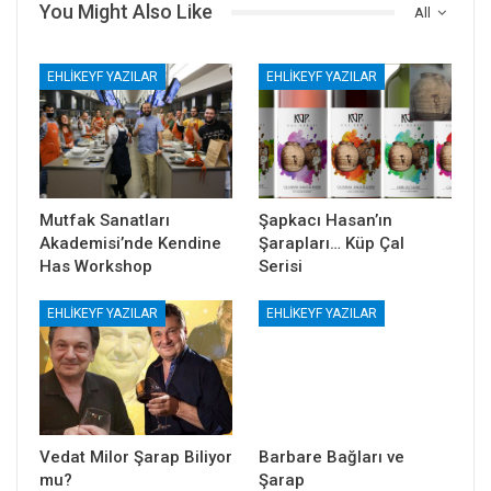
You Might Also Like
All
EHLIKEYF YAZILAR
EHLIKEYF YAZILAR
Mutfak Sanatları
Şapkacı Hasan’ın
Akademisi’nde Kendine
Şarapları… Küp Çal
Has Workshop
Serisi
EHLIKEYF YAZILAR
EHLIKEYF YAZILAR
Vedat Milor Şarap Biliyor
Barbare Bağları ve
mu?
Şarap