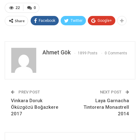
22
0
Share
Facebook
Twitter
Google+
Ahmet Gök
1899 Posts
0 Comments
PREV POST
NEXT POST
Vinkara Doruk
Laya Garnacha
Öküzgözü Boğazkere
Tintorera Monastrell
2017
2014