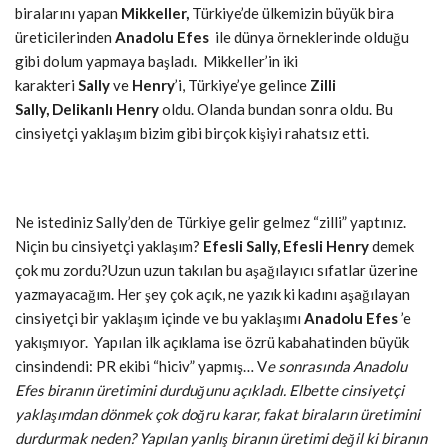
biralarını yapan
Mikkeller,
Türkiye’de ülkemizin büyük bira
üreticilerinden
Anadolu Efes
ile dünya örneklerinde olduğu
gibi dolum yapmaya başladı. Mikkeller’in iki
karakteri
Sally
ve
Henry
’i, Türkiye’ye gelince
Zilli
Sally,
Delikanlı Henry
oldu. Olanda bundan sonra oldu. Bu
cinsiyetçi yaklaşım bizim gibi birçok kişiyi rahatsız etti.
Ne istediniz Sally’den de Türkiye gelir gelmez “zilli” yaptınız.
Niçin bu cinsiyetçi yaklaşım?
Efesli Sally, Efesli Henry
demek
çok mu zordu?Uzun uzun takılan bu aşağılayıcı sıfatlar üzerine
yazmayacağım. Her şey çok açık, ne yazık ki kadını aşağılayan
cinsiyetçi bir yaklaşım içinde ve bu yaklaşımı
Anadolu Efes
’e
yakışmıyor. Yapılan ilk açıklama ise özrü kabahatinden büyük
cinsindendi: PR ekibi “hiciv” yapmış… V
e sonrasında Anadolu
Efes biranın üretimini durduğunu açıkladı. Elbette cinsiyetçi
yaklaşımdan dönmek çok doğru karar, fakat biraların üretimini
durdurmak neden? Yapılan yanlış biranın üretimi değil ki biranın