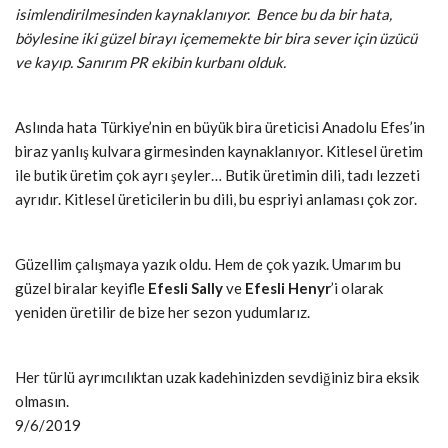
isimlendirilmesinden kaynaklanıyor. Bence bu da bir hata,
böylesine iki güzel birayı içememekte bir bira sever için üzücü
ve kayıp. Sanırım PR ekibin kurbanı olduk.
Aslında hata Türkiye’nin en büyük bira üreticisi Anadolu Efes’in
biraz yanlış kulvara girmesinden kaynaklanıyor. Kitlesel üretim
ile butik üretim çok ayrı şeyler… Butik üretimin dili, tadı lezzeti
ayrıdır. Kitlesel üreticilerin bu dili, bu espriyi anlaması çok zor.
Güzellim çalışmaya yazık oldu. Hem de çok yazık. Umarım bu
güzel biralar keyifle
Efesli Sally
ve
Efesli Henyr
’i olarak
yeniden üretilir de bize her sezon yudumlarız.
Her türlü ayrımcılıktan uzak kadehinizden sevdiğiniz bira eksik
olmasın.
9/6/2019