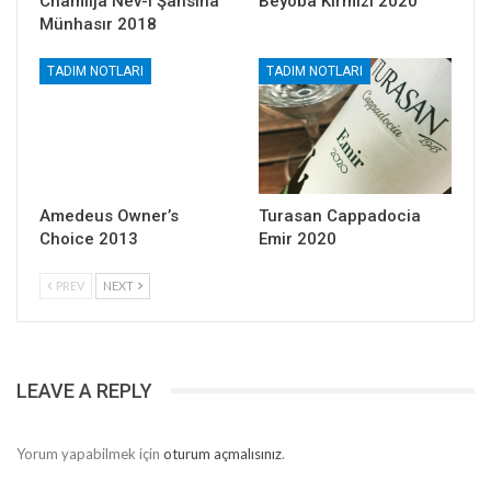
Chamlija Nev-i Şahsına
Beyoba Kırmızı 2020
Münhasır 2018
TADIM NOTLARI
TADIM NOTLARI
Amedeus Owner’s
Turasan Cappadocia
Choice 2013
Emir 2020
PREV
NEXT
LEAVE A REPLY
Yorum yapabilmek için
oturum açmalısınız
.