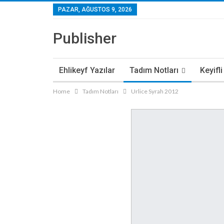
PAZAR, AĞUSTOS 9, 2026
Publisher
Ehlikeyf Yazılar
Tadım Notları
Keyifl
Home
Tadım Notları
Urlice Syrah 2012