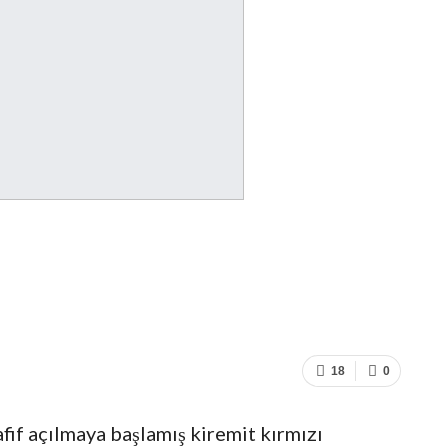
18
0
fif açılmaya başlamış kiremit kırmızı