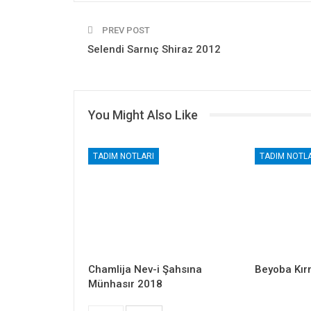
PREV POST
Selendi Sarnıç Shiraz 2012
You Might Also Like
TADIM NOTLARI
TADIM NOTLA
Chamlija Nev-i Şahsına
Beyoba Kır
Münhasır 2018