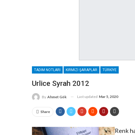
TADIM NOTLARI
KIRMIZI ŞARAPLAR
TÜRKIYE
Urlice Syrah 2012
Last updated
Mar 5, 2020
By
Ahmet Gök
Share
Renk ha