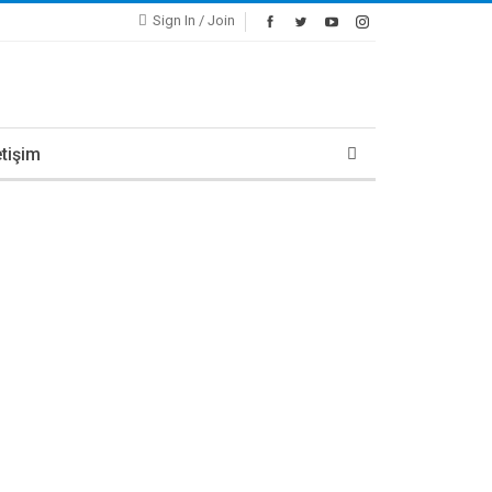
Sign In / Join
etişim