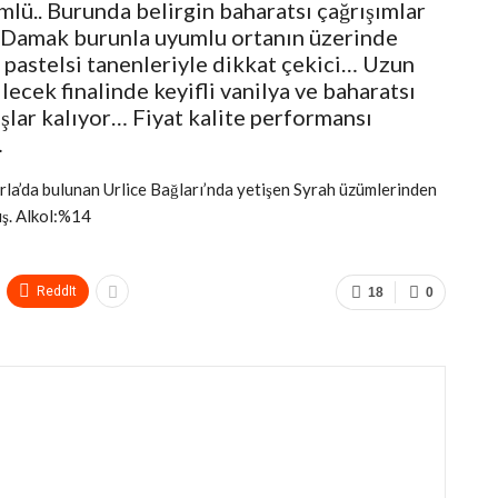
lü.. Burunda belirgin baharatsı çağrışımlar
.. Damak burunla uyumlu ortanın üzerinde
 pastelsi tanenleriyle dikkat çekici… Uzun
ilecek finalinde keyifli vanilya ve baharatsı
lar kalıyor… Fiyat kalite performansı
…
Urla’da bulunan Urlice Bağları’nda yetişen Syrah üzümlerinden
ış. Alkol:%14
ReddIt
18
0