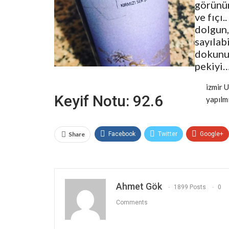
görünüm
ve fıçı
dolgun,
sayılab
dokunuş
pekiyi
izmir 
Keyif Notu: 92.6
yapılm
Share
Facebook
Twitter
Google+
Ahmet Gök
1899 Posts
0
Comments