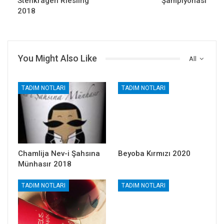
Stehkragen Riesling
Şampiyonası
2018
You Might Also Like
All
TADIM NOTLARI
TADIM NOTLARI
Chamlija Nev-i Şahsına
Beyoba Kırmızı 2020
Münhasır 2018
TADIM NOTLARI
TADIM NOTLARI