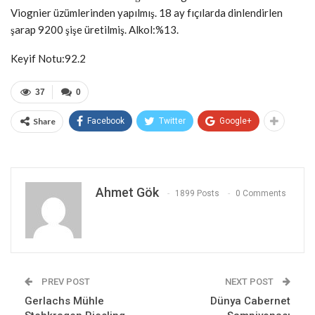
Viognier üzümlerinden yapılmış. 18 ay fıçılarda dinlendirlen
şarap 9200 şişe üretilmiş. Alkol:%13.
Keyif Notu:92.2
37
0
Share
Facebook
Twitter
Google+
Ahmet Gök
1899 Posts
0 Comments
PREV POST
NEXT POST
Gerlachs Mühle
Dünya Cabernet