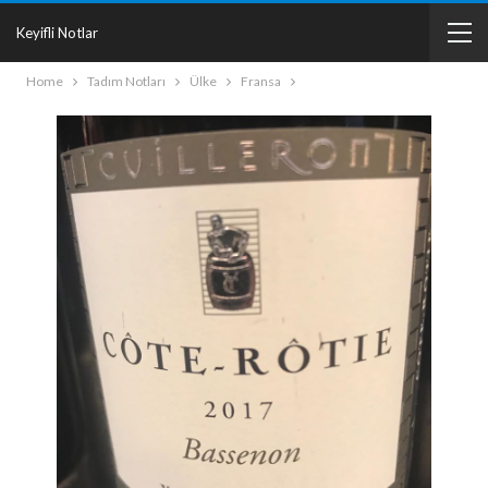
Keyifli Notlar
Home
Tadım Notları
Ülke
Fransa