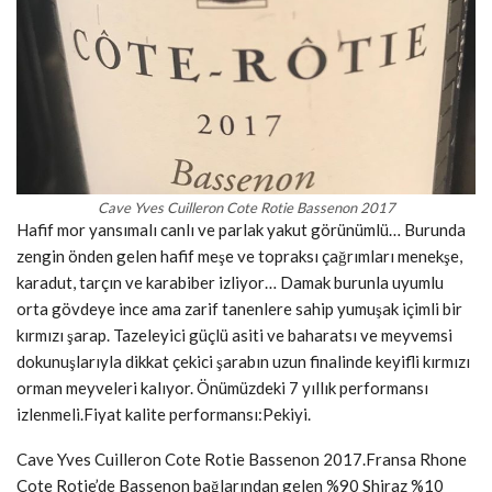
Cave Yves Cuilleron Cote Rotie Bassenon 2017
Hafif mor yansımalı canlı ve parlak yakut görünümlü… Burunda
zengin önden gelen hafif meşe ve topraksı çağrımları menekşe,
karadut, tarçın ve karabiber izliyor… Damak burunla uyumlu
orta gövdeye ince ama zarif tanenlere sahip yumuşak içimli bir
kırmızı şarap. Tazeleyici güçlü asiti ve baharatsı ve meyvemsi
dokunuşlarıyla dikkat çekici şarabın uzun finalinde keyifli kırmızı
orman meyveleri kalıyor. Önümüzdeki 7 yıllık performansı
izlenmeli.Fiyat kalite performansı:Pekiyi.
Cave Yves Cuilleron Cote Rotie Bassenon 2017.Fransa Rhone
Cote Rotie’de Bassenon bağlarından gelen %90 Shiraz %10