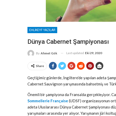
EHLIKEYF YAZILAR
Dünya Cabernet Şampiyonası
Last updated
Eki 29, 2020
By
Ahmet Gök
Share
Geçtiğimiz günlerde, İngiltere’de yapılan adeta Şamp
Cabernet Sauvignon yarışmasında bahsetmiş ve Türkiy
Önemli bir şampiyona da Fransa’da gerçekleşiyor. Ca
Sommellerie Française
(UDSF) organizasyonun orta
adeta Uluslararası Dünya Cabernet Şampiyonası düze
yarışmaları arasında yer alıyor. Yarışmanın jüri kolt