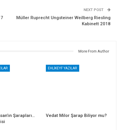
NEXT POST
17
Müller Ruprecht Ungsteiner Weilberg Riesling
Kabinett 2018
More From Author
ZILAR
EHLIKEYF YAZILAR
san’ın Şarapları…
Vedat Milor Şarap Biliyor mu?
isi