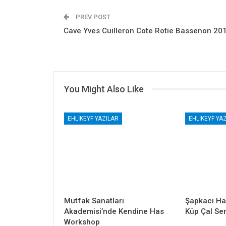
PREV POST
Cave Yves Cuilleron Cote Rotie Bassenon 20
You Might Also Like
EHLIKEYF YAZILAR
EHLIKEYF YA
Mutfak Sanatları
Şapkacı Ha
Akademisi’nde Kendine Has
Küp Çal Ser
Workshop