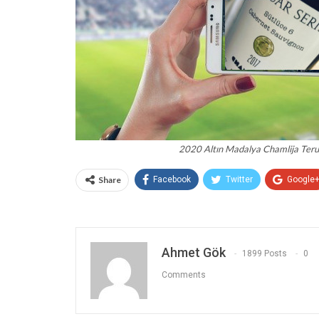
2020 Altın Madalya Chamlija Teru
Share
Facebook
Twitter
Google
Ahmet Gök
1899 Posts
0
Comments