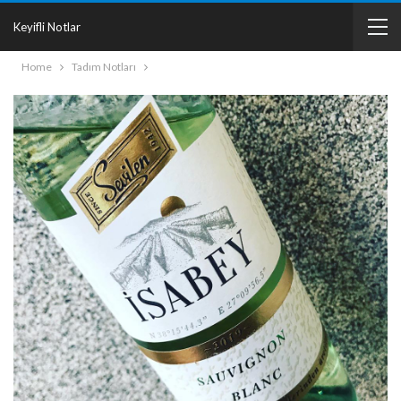
Keyifli Notlar
Home
Tadım Notları