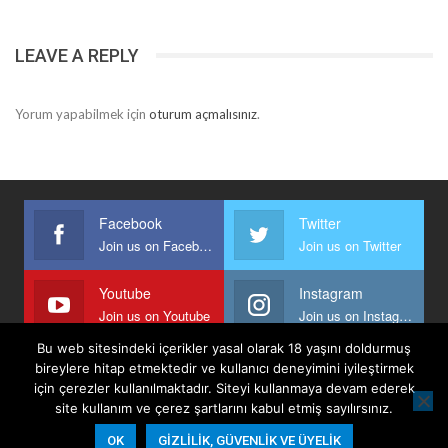
LEAVE A REPLY
Yorum yapabilmek için
oturum açmalısınız
.
Facebook
Twitter
Join us on Facebook
Join us on Twitter
Youtube
Instagram
Join us on Youtube
Join us on Instagram
Bu web sitesindeki içerikler yasal olarak 18 yaşını doldurmuş
bireylere hitap etmektedir ve kullanıcı deneyimini iyileştirmek
için çerezler kullanılmaktadır. Siteyi kullanmaya devam ederek
Anasayfa
Keyfi Yazanlar
İletişim
Şartlar Ve Koşullar
site kullanım ve çerez şartlarını kabul etmiş sayılırsınız.
Gizlilik, Güvenlik Ve Üyelik Politikası
OK
GIZLILIK, GÜVENLIK VE ÜYELIK