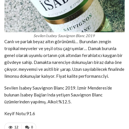
Sevilen İsabey Sauvignon Blanc 2019
Canlı ve parlak beyaz altın görünümlü… Burundan zengin
tropikal meyveler ve yeşil otsu çağrışımlar… Damak burunla
genel olarak uyumlu ortanın çok altından ferahlatıcı kaygan bir
gövdeye sahip. Damakta narenciye dokunuşları biraz daha öne
çıkıyor. meyvemsi ve asitli bir şarap. Uzun sayılabilecek finalinde
limonsu dokunuşlar kalıyor. Fiyat kalite performansı:İyi.
Sevilen İsabey Sauvignon Blanc 2019. İzmir Menderes’de
bulunan İsabey Bağları’nda yetişen Sauvignon Blanc
üzümlerinden yapılmış. Alkol:%12.5.
Keyif Notu:91.6
12
0