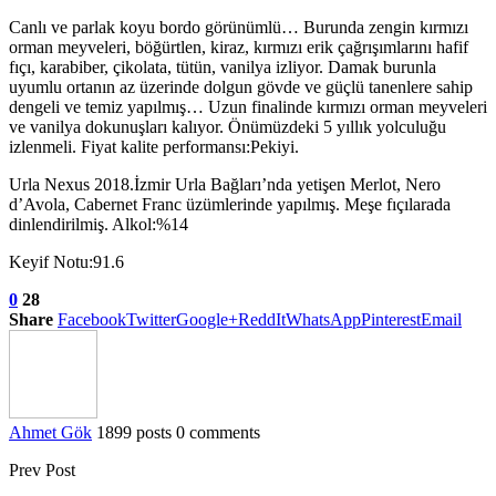
Canlı ve parlak koyu bordo görünümlü… Burunda zengin kırmızı
orman meyveleri, böğürtlen, kiraz, kırmızı erik çağrışımlarını hafif
fıçı, karabiber, çikolata, tütün, vanilya izliyor. Damak burunla
uyumlu ortanın az üzerinde dolgun gövde ve güçlü tanenlere sahip
dengeli ve temiz yapılmış… Uzun finalinde kırmızı orman meyveleri
ve vanilya dokunuşları kalıyor. Önümüzdeki 5 yıllık yolculuğu
izlenmeli. Fiyat kalite performansı:Pekiyi.
Urla Nexus 2018.İzmir Urla Bağları’nda yetişen Merlot, Nero
d’Avola, Cabernet Franc üzümlerinde yapılmış. Meşe fıçılarada
dinlendirilmiş. Alkol:%14
Keyif Notu:91.6
0
28
Share
Facebook
Twitter
Google+
ReddIt
WhatsApp
Pinterest
Email
Ahmet Gök
1899 posts
0 comments
Prev Post