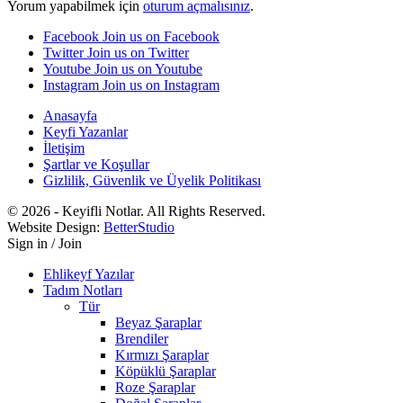
Yorum yapabilmek için
oturum açmalısınız
.
Facebook
Join us on Facebook
Twitter
Join us on Twitter
Youtube
Join us on Youtube
Instagram
Join us on Instagram
Anasayfa
Keyfi Yazanlar
İletişim
Şartlar ve Koşullar
Gizlilik, Güvenlik ve Üyelik Politikası
© 2026 - Keyifli Notlar. All Rights Reserved.
Website Design:
BetterStudio
Sign in / Join
Ehlikeyf Yazılar
Tadım Notları
Tür
Beyaz Şaraplar
Brendiler
Kırmızı Şaraplar
Köpüklü Şaraplar
Roze Şaraplar