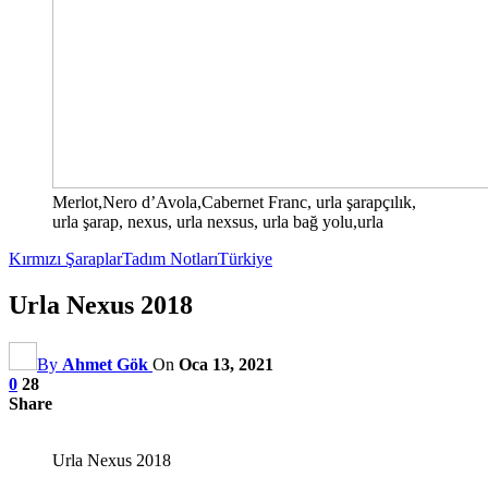
Merlot,Nero d’Avola,Cabernet Franc, urla şarapçılık,
urla şarap, nexus, urla nexsus, urla bağ yolu,urla
Kırmızı Şaraplar
Tadım Notları
Türkiye
Urla Nexus 2018
By
Ahmet Gök
On
Oca 13, 2021
0
28
Share
Urla Nexus 2018