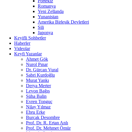
Portekiz
Romanya
Yeni Zellanda
Yunanistan
Amerika Birleşik Devletleri
Şili
Japonya
Keyifli Sohbetler
Haberler
Videolar
Keyfi Yazanlar
Ahmet Gök
Nurol Pınar
Dr. Gürcan Vural
Sabri Kurdoğlu
Murat Yankı
Derya Merter
Levon Bağış
Süha Balin
Evren Tonguç
Nilay Yılmaz
Ebru Erke
Burçak Desombre
Prof. Dr. R. Ertan Anlı
Prof. Dr. Mehmet Ömür