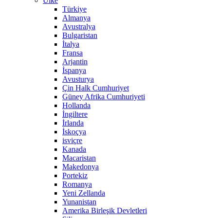
Ülke
Türkiye
Almanya
Avustralya
Bulgaristan
İtalya
Fransa
Arjantin
İspanya
Avusturya
Çin Halk Cumhuriyet
Güney Afrika Cumhuriyeti
Hollanda
İngiltere
İrlanda
İskoçya
isviçre
Kanada
Macaristan
Makedonya
Portekiz
Romanya
Yeni Zellanda
Yunanistan
Amerika Birleşik Devletleri