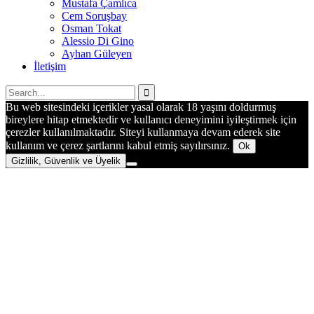
Mustafa Çamlıca
Cem Soruşbay
Osman Tokat
Alessio Di Gino
Ayhan Güleyen
İletişim
Bu web sitesindeki içerikler yasal olarak 18 yaşını doldurmuş
bireylere hitap etmektedir ve kullanıcı deneyimini iyileştirmek için
çerezler kullanılmaktadır. Siteyi kullanmaya devam ederek site
kullanım ve çerez şartlarını kabul etmiş sayılırsınız.
Ok
Gizlilik, Güvenlik ve Üyelik