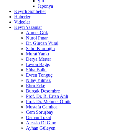
Şili
Japonya
Keyifli Sohbetler
Haberler
Videolar
Keyfi Yazanlar
Ahmet Gök
Nurol Pınar
Dr. Gürcan Vural
Sabri Kurdoğlu
Murat Yankı
Derya Merter
Levon Bağış
Süha Balin
Evren Tonguç
Nilay Yılmaz
Ebru Erke
Burçak Desombre
Prof. Dr. R. Ertan Anlı
Prof. Dr. Mehmet Ömür
Mustafa Çamlıca
Cem Soruşbay
Osman Tokat
Alessio Di Gino
Ayhan Güleyen