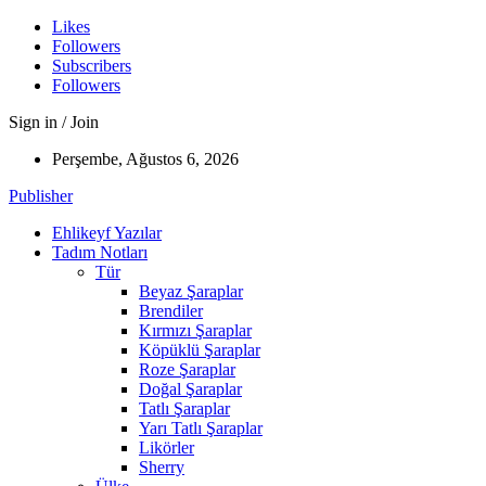
Likes
Followers
Subscribers
Followers
Sign in / Join
Perşembe, Ağustos 6, 2026
Publisher
Ehlikeyf Yazılar
Tadım Notları
Tür
Beyaz Şaraplar
Brendiler
Kırmızı Şaraplar
Köpüklü Şaraplar
Roze Şaraplar
Doğal Şaraplar
Tatlı Şaraplar
Yarı Tatlı Şaraplar
Likörler
Sherry