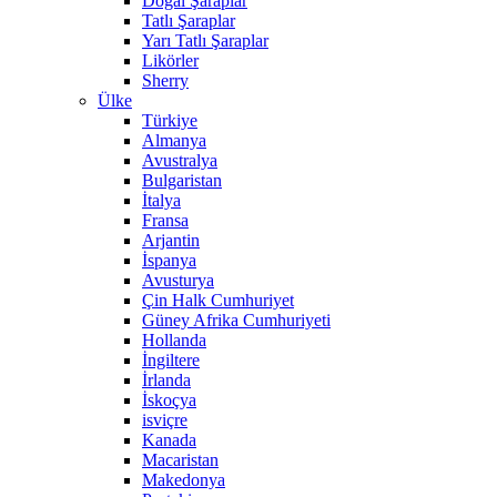
Doğal Şaraplar
Tatlı Şaraplar
Yarı Tatlı Şaraplar
Likörler
Sherry
Ülke
Türkiye
Almanya
Avustralya
Bulgaristan
İtalya
Fransa
Arjantin
İspanya
Avusturya
Çin Halk Cumhuriyet
Güney Afrika Cumhuriyeti
Hollanda
İngiltere
İrlanda
İskoçya
isviçre
Kanada
Macaristan
Makedonya