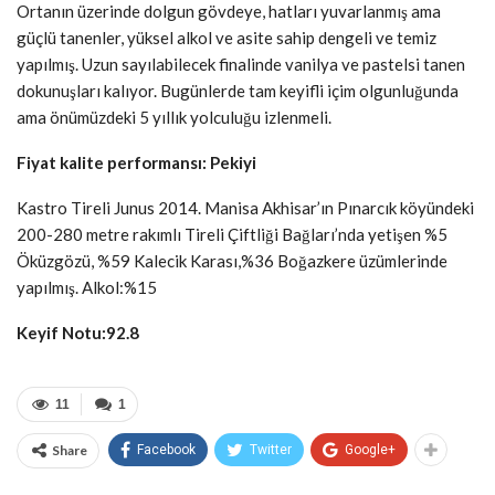
Ortanın üzerinde dolgun gövdeye, hatları yuvarlanmış ama
güçlü tanenler, yüksel alkol ve asite sahip dengeli ve temiz
yapılmış. Uzun sayılabilecek finalinde vanilya ve pastelsi tanen
dokunuşları kalıyor. Bugünlerde tam keyifli içim olgunluğunda
ama önümüzdeki 5 yıllık yolculuğu izlenmeli.
Fiyat kalite performansı: Pekiyi
Kastro Tireli Junus 2014. Manisa Akhisar’ın Pınarcık köyündeki
200-280 metre rakımlı Tireli Çiftliği Bağları’nda yetişen %5
Öküzgözü, %59 Kalecik Karası,%36 Boğazkere üzümlerinde
yapılmış. Alkol:%15
Keyif Notu:92.8
11
1
Share
Facebook
Twitter
Google+