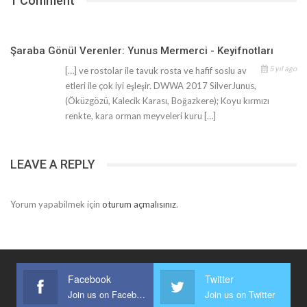
1 Comment
Şaraba Gönül Verenler: Yunus Mermerci - Keyifnotları
5 yıl ago
[…] ve rostolar ile tavuk rosta ve hafif soslu av
etleri ile çok iyi eşleşir. DWWA 2017 SilverJunus,
(Öküzgözü, Kalecik Karası, Boğazkere); Koyu kırmızı
renkte, kara orman meyveleri kuru […]
LEAVE A REPLY
Yorum yapabilmek için
oturum açmalısınız
.
Facebook
Twitter
Join us on Facebook
Join us on Twitter