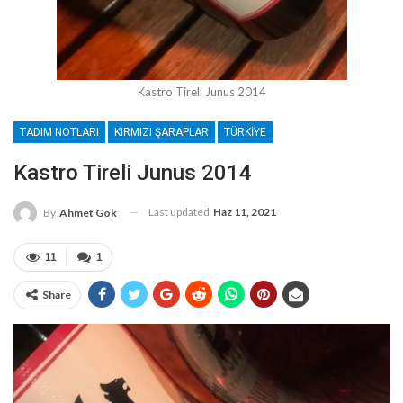
Kastro Tireli Junus 2014
TADIM NOTLARI
KIRMIZI ŞARAPLAR
TÜRKIYE
Kastro Tireli Junus 2014
Last updated
Haz 11, 2021
By
Ahmet Gök
11
1
Share