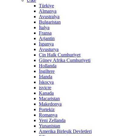
Ülke
Türkiye
Almanya
Avustralya
Bulgaristan
İtalya
Fransa
Arjantin
İspanya
Avusturya
Çin Halk Cumhuriyet
Güney Afrika Cumhuriyeti
Hollanda
İngiltere
İrlanda
İskoçya
isviçre
Kanada
Macaristan
Makedonya
Portekiz
Romanya
Yeni Zellanda
Yunanistan
Amerika Birleşik Devletleri