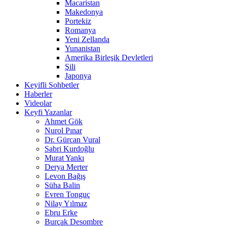
Macaristan
Makedonya
Portekiz
Romanya
Yeni Zellanda
Yunanistan
Amerika Birleşik Devletleri
Şili
Japonya
Keyifli Sohbetler
Haberler
Videolar
Keyfi Yazanlar
Ahmet Gök
Nurol Pınar
Dr. Gürcan Vural
Sabri Kurdoğlu
Murat Yankı
Derya Merter
Levon Bağış
Süha Balin
Evren Tonguç
Nilay Yılmaz
Ebru Erke
Burçak Desombre