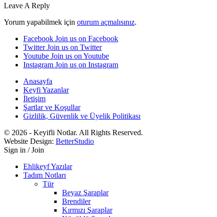
Leave A Reply
Yorum yapabilmek için
oturum açmalısınız
.
Facebook
Join us on Facebook
Twitter
Join us on Twitter
Youtube
Join us on Youtube
Instagram
Join us on Instagram
Anasayfa
Keyfi Yazanlar
İletişim
Şartlar ve Koşullar
Gizlilik, Güvenlik ve Üyelik Politikası
© 2026 - Keyifli Notlar. All Rights Reserved.
Website Design:
BetterStudio
Sign in / Join
Ehlikeyf Yazılar
Tadım Notları
Tür
Beyaz Şaraplar
Brendiler
Kırmızı Şaraplar