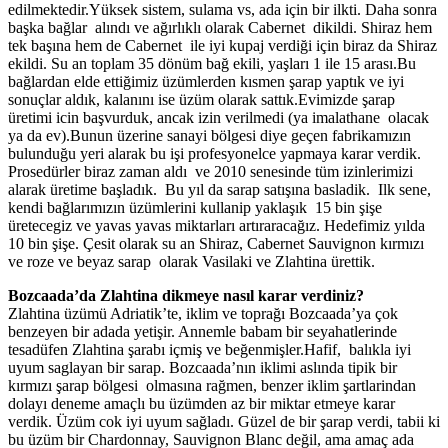
edilmektedir.Yüksek sistem, sulama vs, ada için bir ilkti. Daha sonra
başka bağlar alındı ve ağırlıklı olarak Cabernet dikildi. Shiraz hem
tek başına hem de Cabernet ile iyi kupaj verdiği için biraz da Shiraz
ekildi. Su an toplam 35 dönüm bağ ekili, yaşları 1 ile 15 arası.Bu
bağlardan elde ettiğimiz üzümlerden kısmen şarap yaptık ve iyi
sonuçlar aldık, kalanını ise üzüm olarak sattık.Evimizde şarap
üretimi icin başvurduk, ancak izin verilmedi (ya imalathane olacak
ya da ev).Bunun üzerine sanayi bölgesi diye geçen fabrikamızın
bulunduğu yeri alarak bu işi profesyonelce yapmaya karar verdik.
Prosedürler biraz zaman aldı ve 2010 senesinde tüm izinlerimizi
alarak üretime başladık. Bu yıl da sarap satışına basladik. Ilk sene,
kendi bağlarımızın üzümlerini kullanip yaklaşık 15 bin şişe
üretecegiz ve yavas yavas miktarları artıraracağız. Hedefimiz yılda
10 bin şişe. Çesit olarak su an Shiraz, Cabernet Sauvignon kırmızı
ve roze ve beyaz sarap olarak Vasilaki ve Zlahtina ürettik.
Bozcaada’da Zlahtina dikmeye nasıl karar verdiniz?
Zlahtina üzümü Adriatik’te, iklim ve toprağı Bozcaada’ya çok
benzeyen bir adada yetişir. Annemle babam bir seyahatlerinde
tesadüfen Zlahtina şarabı içmiş ve beğenmişler.Hafif, balıkla iyi
uyum saglayan bir sarap. Bozcaada’nın iklimi aslında tipik bir
kırmızı şarap bölgesi olmasına rağmen, benzer iklim şartlarindan
dolayı deneme amaçlı bu üzümden az bir miktar etmeye karar
verdik. Üzüm cok iyi uyum sağladı. Güzel de bir şarap verdi, tabii ki
bu üzüm bir Chardonnay, Sauvignon Blanc değil, ama amaç ada