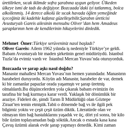
üretilirken, sıcak iklimde sofra şarabına uygun geliyor. Ülkeden
ülkeye ismi de tadı da değişiyor. Bozcaada’daki iyi tatlanmış, bolca
alkollenmiş. 14 derece alkolü ile sıcak havada öğlen yemeğinde
içeceğiniz iki kadehle kafanız güzelleşebilir.Şarabın üreticisi
Avusturyalı Gareis ailesinin mensubu Oliver’dan hem Amadeus
şaraplarının hem de kendilerinin hikayelerini dinledik.
Mehmet Ömer
:Türkiye serüveniniz nasıl başladı?
Oliver Gareis:
Ailem 1962 yılında iş nedeniyle Türkiye’ye geldi.
Babam Avusturyalı bir maden şirketinin genel müdürüydü. Istanbul
Tuzla’da evimiz vardı ve İstanbul Mercan Yuvası’nda oturuyorduk.
Bozcaada ve şarap aşkı nasıl doğdu?
Manastır mahallesi Mercan Yuvası’nın hemen yanındadır. Manastırın
harabeleri duruyordu. Köyün adı Manastır, harabeler de var, demek
ki bir zamanlar papazlar orada yaşamıştı ve şarap üretmiş
olmalılardı.Bu düşüncelerden yola çıkarak babam evimizin ön
tarafina bir bağ kurmaya karar verdi. Yaklaşık bir dönümlük bir
araziye. Fideleri de, şimdi Tarım İl Müdürlüğü olan Göztepe
Ziraat’ten temin etmiştik.Tabii o dönemde bağ vs ile ilgili pek
bilgimiz yoktu ve çeşit çeşit üzüm diktik. Literatürde olan ve
olmayan tüm bağ hastalıklarını yaşadık ve üç, dört yıl sonra, bir kilo
bile üzüm toplayamadan bağı söktük.Ancak o esnada kasa kasa
Çavuş üzümü alarak evde şarap yapmayı denedik. Kimi zaman