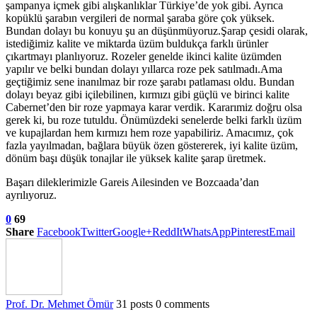
şampanya içmek gibi alışkanlıklar Türkiye’de yok gibi. Ayrıca
kopüklü şarabın vergileri de normal şaraba göre çok yüksek.
Bundan dolayı bu konuyu şu an düşünmüyoruz.Şarap çesidi olarak,
istediğimiz kalite ve miktarda üzüm buldukça farklı ürünler
çıkartmayı planlıyoruz. Rozeler genelde ikinci kalite üzümden
yapılır ve belki bundan dolayı yıllarca roze pek satılmadı.Ama
geçtiğimiz sene inanılmaz bir roze şarabı patlaması oldu. Bundan
dolayı beyaz gibi içilebilinen, kırmızı gibi güçlü ve birinci kalite
Cabernet’den bir roze yapmaya karar verdik. Kararımiz doğru olsa
gerek ki, bu roze tutuldu. Önümüzdeki senelerde belki farklı üzüm
ve kupajlardan hem kırmızı hem roze yapabiliriz. Amacımız, çok
fazla yayılmadan, bağlara büyük özen göstererek, iyi kalite üzüm,
dönüm başı düşük tonajlar ile yüksek kalite şarap üretmek.
Başarı dileklerimizle Gareis Ailesinden ve Bozcaada’dan
ayrılıyoruz.
0
69
Share
Facebook
Twitter
Google+
ReddIt
WhatsApp
Pinterest
Email
Prof. Dr. Mehmet Ömür
31 posts
0 comments