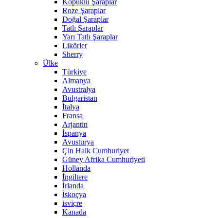
Köpüklü Şaraplar
Roze Şaraplar
Doğal Şaraplar
Tatlı Şaraplar
Yarı Tatlı Şaraplar
Likörler
Sherry
Ülke
Türkiye
Almanya
Avustralya
Bulgaristan
İtalya
Fransa
Arjantin
İspanya
Avusturya
Çin Halk Cumhuriyet
Güney Afrika Cumhuriyeti
Hollanda
İngiltere
İrlanda
İskoçya
isviçre
Kanada