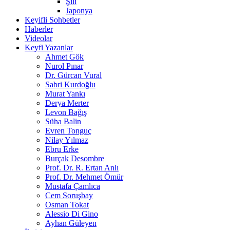
Şili
Japonya
Keyifli Sohbetler
Haberler
Videolar
Keyfi Yazanlar
Ahmet Gök
Nurol Pınar
Dr. Gürcan Vural
Sabri Kurdoğlu
Murat Yankı
Derya Merter
Levon Bağış
Süha Balin
Evren Tonguç
Nilay Yılmaz
Ebru Erke
Burçak Desombre
Prof. Dr. R. Ertan Anlı
Prof. Dr. Mehmet Ömür
Mustafa Çamlıca
Cem Soruşbay
Osman Tokat
Alessio Di Gino
Ayhan Güleyen