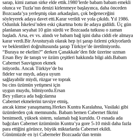
sarap, kimi zaman sirke elde ettik.1980’lerde babam babam emekli
olunca ve Tuzla’nın denizi kirlenmeye başlayınca, daha önceden
Bozcaada’ya yerleşmiş olan arkadaşları, çok beğeneceğini
söyleyerek adaya davet etti.Karar verildi ve yola çıkıldı. Yıl 1986.
Odunluk İskelesi’nden eski çıkartma botu ile adaya gidildi. Üç gün
planlanan seyahat 10 gün sürdü ve Bozcaada tutkusu o zaman
başladı. Arsa, ev vs. alındı ve babam bağ işini daha ciddi ele almaya
karar verdi.Bir Avusturyalı olarak hep iyi şarap özlemi çekiyorlardı
ve beklentileri doğrultusunda şarap Türkiye’de üretilmiyordu.
“Buraya ne ekelim?” derken Çanakkale’den fide üzerine uzman
Ersan Bey ile tanıştı ve üzüm çeşitleri hakkında bilgi aldı.Babam
Cabernet
Sauvignon ekmek
istiyordu. Ancak Türkiye’de bu
fideler var mıydı, adaya uyum
sağlayabilir miydi, rüzgar ve toprak
bu cins üzümün yetişmesi için
uygun muydu, bilmiyordu.Ersan
Bey yıllarca ada bağcılarına
Cabernet ekmelerini tavsiye etmiş,
ancak kimse yanaşmamış.Herkes Kuntra Karalahna, Vasilaki gibi
üzümlerden çok memnundu. Babam hemen Cabernet fikrini
benimsedi, yüksek sistem, sulamalı bağ kuruldu. O esnada ada
bağcıları Cabernet üzümünün Kuntra’ya gore 5-10 misli daha fazla
para ettiğini görünce, büyük miktarlarda Cabernet ekildi.
Günümüzde en iyi Caberneler Bozcaada’dan temin