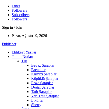
Likes
Followers
Subscribers
Followers
Sign in / Join
Pazar, Ağustos 9, 2026
Publisher
Ehlikeyf Yazılar
Tadım Notları
Tür
Beyaz Şaraplar
Brendiler
Kırmızı Şaraplar
Köpüklü Şaraplar
Roze Şaraplar
Doğal Şaraplar
Tatlı Şaraplar
Yarı Tatlı Şaraplar
Likörler
Sherry