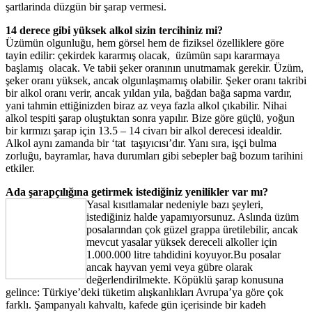
şartlarinda düzgün bir şarap vermesi.
14 derece gibi yüksek alkol sizin tercihiniz mi?
Üzümün olgunluğu, hem görsel hem de fiziksel özelliklere göre
tayin edilir: çekirdek kararmış olacak, üzümün sapı kararmaya
başlamış olacak. Ve tabii şeker oranının unutmamak gerekir. Üzüm,
şeker oranı yüksek, ancak olgunlaşmamış olabilir. Şeker oranı takribi
bir alkol oranı verir, ancak yıldan yıla, bağdan bağa sapma vardır,
yani tahmin ettiğinizden biraz az veya fazla alkol çıkabilir. Nihai
alkol tespiti şarap oluştuktan sonra yapılır. Bize göre güçlü, yoğun
bir kırmızı şarap için 13.5 – 14 civarı bir alkol derecesi idealdir.
Alkol aynı zamanda bir ‘tat taşıyıcısı’dır. Yanı sıra, işçi bulma
zorluğu, bayramlar, hava durumları gibi sebepler bağ bozum tarihini
etkiler.
Ada şarapçılığına getirmek istediğiniz yenilikler var mı?
Yasal kısıtlamalar nedeniyle bazı şeyleri,
istediğiniz halde yapamıyorsunuz. Aslında üzüm
posalarından çok güzel grappa üretilebilir, ancak
mevcut yasalar yüksek dereceli alkoller için
1.000.000 litre tahdidini koyuyor.Bu posalar
ancak hayvan yemi veya gübre olarak
değerlendirilmekte. Köpüklü şarap konusuna
gelince: Türkiye’deki tüketim alışkanlıkları Avrupa’ya göre çok
farklı. Şampanyalı kahvaltı, kafede gün içerisinde bir kadeh