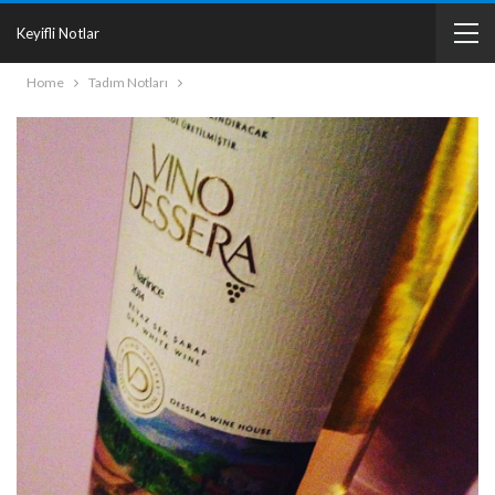
Keyifli Notlar
Home
Tadım Notları