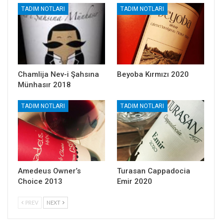
TADIM NOTLARI
TADIM NOTLARI
Chamlija Nev-i Şahsına
Beyoba Kırmızı 2020
Münhasır 2018
TADIM NOTLARI
TADIM NOTLARI
Amedeus Owner’s
Turasan Cappadocia
Choice 2013
Emir 2020
PREV
NEXT