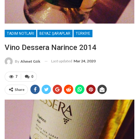
TADIM NOTLARI
BEYAZ ŞARAPLAR
TÜRKIYE
Vino Dessera Narince 2014
Last updated
Mar 24, 2020
By
Ahmet Gök
7
0
Share