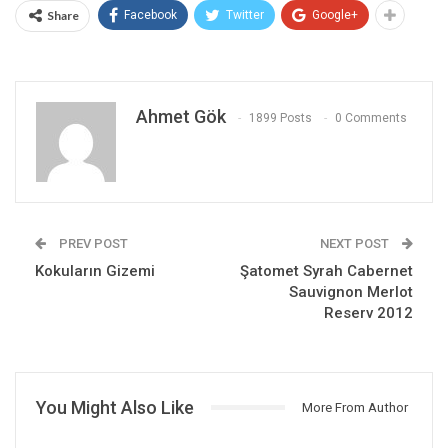
Share
Facebook
Twitter
Google+
Ahmet Gök
1899 Posts
0 Comments
PREV POST
NEXT POST
Kokuların Gizemi
Şatomet Syrah Cabernet
Sauvignon Merlot
Reserv 2012
You Might Also Like
More From Author