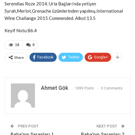
Serendias Roze 2014. Urla Bağları’nda yetişen
Syrah,Merlot,Grenache üzümlerinden yapılmış.International
Wine Challange 2015 Commended. Alkol:13.5
Keyif Notu:86.4
18
0
Share
Facebook
Twitter
Google+
Ahmet Gök
1899 Posts
0 Comments
PREV POST
NEXT POST
Baba’nın Şarapları 1
Baba’nın Şarapları 2