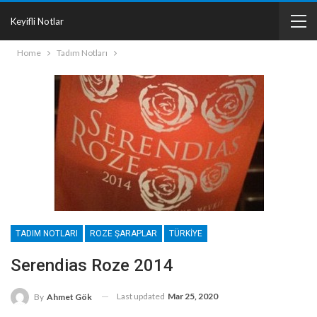
Keyifli Notlar
Home
Tadım Notları
TADIM NOTLARI
ROZE ŞARAPLAR
TÜRKIYE
Serendias Roze 2014
Last updated
Mar 25, 2020
By
Ahmet Gök