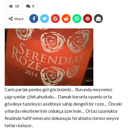
18
0
Share
Canlı parlak pembe gül görünümlü… Burunda meyvemsi
çağrışımlar çilek,ahududu… Damak burunla uyumlu orta
gövdeye tazeleyici asiditeye sahip dengeli bir roze… Önceki
yıllarda rekoltelerinin oldukça üzerinde… Ortaz uzunlukta
finalinde hafif mineralsi dokunuşlu ferahlatıcı kırmız meyve
tatları kalıyor..