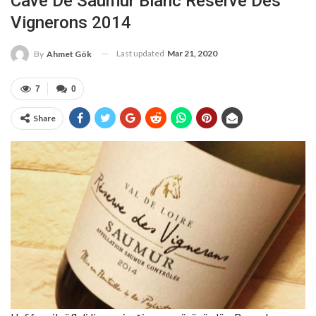
Cave De Saumur Blanc Réserve Des
Vignerons 2014
Last updated
Mar 21, 2020
By
Ahmet Gök
7
0
Share