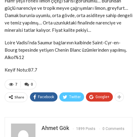
Hafif yeşil röfleli limon çiçeği sarısı görünümlü… Burundan
güçlü narenciye ve tropik meyve çağrışımları limon, greyfurt…
Damak burunla uyumlu, orta gövde, orta asiditeye sahip dengeli
ve temiz yapılmış… Orta uzunluktaki finalinde narenciye ve
mineralsi tatlar kalıyor. Fiyat kalite pekiyi…
Loire Vadisi’nda Saumur bağlarının kalbinde Saint-Cyr-en-
Bourg tepesinde yetişen Chenin Blanc üzümlerinden yapılmış.
Alkol%12
Keyif Notu:87.7
7
0
Share
Facebook
Twitter
Google+
Ahmet Gök
1899 Posts
0 Comments