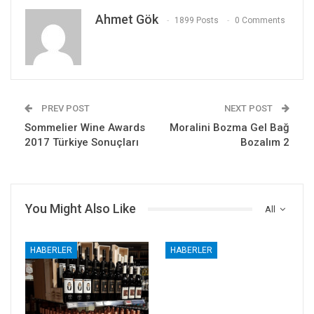
Ahmet Gök
1899 Posts
0 Comments
PREV POST
NEXT POST
Sommelier Wine Awards
Moralini Bozma Gel Bağ
2017 Türkiye Sonuçları
Bozalım 2
You Might Also Like
All
HABERLER
HABERLER