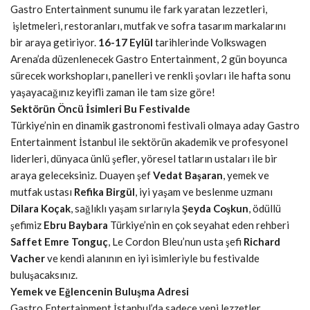
Gastro Entertainment sunumu ile fark yaratan lezzetleri,
işletmeleri, restoranları, mutfak ve sofra tasarım markalarını
bir araya getiriyor.
16-17 Eylül
tarihlerinde Volkswagen
Arena’da düzenlenecek Gastro Entertainment, 2 gün boyunca
sürecek workshopları, panelleri ve renkli şovları ile hafta sonu
yaşayacağınız keyifli zaman ile tam size göre!
Sektörün Öncü İsimleri Bu Festivalde
Türkiye’nin en dinamik gastronomi festivali olmaya aday Gastro
Entertainment İstanbul ile sektörün akademik ve profesyonel
liderleri, dünyaca ünlü şefler, yöresel tatların ustaları ile bir
araya geleceksiniz. Duayen şef
Vedat Başaran
, yemek ve
mutfak ustası
Refika Birgül
, iyi yaşam ve beslenme uzmanı
Dilara Koçak
, sağlıklı yaşam sırlarıyla
Şeyda Coşkun
, ödüllü
şefimiz
Ebru Baybara
Türkiye’nin en çok seyahat eden rehberi
Saffet Emre Tonguç
, Le Cordon Bleu’nun usta şefi
Richard
Vacher
ve kendi alanının en iyi isimleriyle bu festivalde
buluşacaksınız.
Yemek ve Eğlencenin Buluşma Adresi
Gastro Entertainment İstanbul’da sadece yeni lezzetler