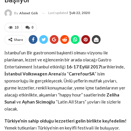
Başlıyor
Last updated
Şub 22, 2020
By
Ahmet Gök
10
0
Share
İstanbul’un Bir gastronomi başkenti olması vizyonu ile
planlanan, lezzet ve eğlencenin bir arada olacağı Gastro
Entertainment İstanbul etkinliği
16-17 Eylül 2017
tarihlerinde,
İstanbul Volkswagen Arena
’da “
CarrefourSA
” isim
sponsorluğu ile gerçekleşecek. Ünlü şeflerin mutfak şovları,
gurme lezzetler, renkli konuşmacılar, yeme içme tadımlarının yer
alacağı etkinlikte, akşamları “happy hour” saatlerinde
Zeliha
Sunal
ve
Ayhan Sicimoğlu
“Latin All Stars” şovları ile sizlerle
olacak.
Türkiye’nin sahip olduğu lezzetleri gelin birlikte keşfedelim!
Yemek tutkunları Türkiye’nin en keyifli festivali ile buluşuyor.