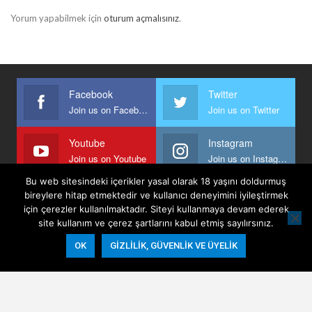
Yorum yapabilmek için
oturum açmalısınız
.
Facebook
Twitter
Join us on Facebook
Join us on Twitter
Youtube
Instagram
Join us on Youtube
Join us on Instagram
Bu web sitesindeki içerikler yasal olarak 18 yaşını doldurmuş
bireylere hitap etmektedir ve kullanıcı deneyimini iyileştirmek
için çerezler kullanılmaktadır. Siteyi kullanmaya devam ederek
Anasayfa
Keyfi Yazanlar
İletişim
Şartlar Ve Koşullar
site kullanım ve çerez şartlarını kabul etmiş sayılırsınız.
Gizlilik, Güvenlik Ve Üyelik Politikası
OK
GIZLILIK, GÜVENLIK VE ÜYELIK
© 2026 - Keyifli Notlar. All Rights Reserved.
Website Design:
BetterStudio