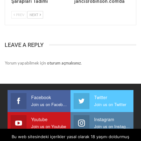
Şarapları Tadımı
jancisrobinson.com’da
PREV
NEXT
LEAVE A REPLY
Yorum yapabilmek için
oturum açmalısınız
.
Facebook
Twitter
Join us on Facebook
Join us on Twitter
Youtube
Instagram
Join us on Youtube
Join us on Instagram
Bu web sitesindeki içerikler yasal olarak 18 yaşını doldurmuş