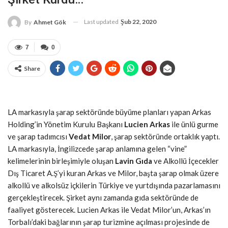
Last updated
Şub 22, 2020
By
Ahmet Gök
7
0
Share
LA markasıyla şarap sektöründe büyüme planları yapan Arkas
Holding’in Yönetim Kurulu Başkanı
Lucien Arkas
ile ünlü gurme
ve şarap tadımcısı
Vedat Milor
, şarap sektöründe ortaklık yaptı.
LA markasıyla, İngilizcede şarap anlamına gelen “vine”
kelimelerinin birleşimiyle oluşan
Lavin Gıda
ve Alkollü İçecekler
Dış Ticaret A.Ş’yi kuran Arkas ve Milor, başta şarap olmak üzere
alkollü ve alkolsüz içkilerin Türkiye ve yurtdışında pazarlamasını
gerçekleştirecek. Şirket aynı zamanda gıda sektöründe de
faaliyet gösterecek. Lucien Arkas ile Vedat Milor’un, Arkas’ın
Torbalı’daki bağlarının şarap turizmine açılması projesinde de