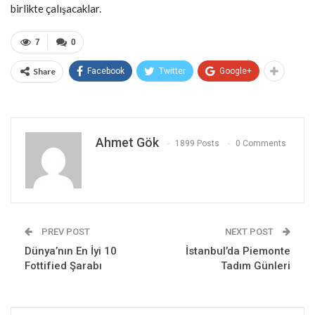
birlikte çalışacaklar.
7
0
Share
Facebook
Twitter
Google+
Ahmet Gök
1899 Posts
0 Comments
PREV POST
NEXT POST
Dünya’nın En İyi 10
İstanbul’da Piemonte
Fottified Şarabı
Tadım Günleri