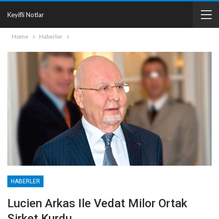
Keyifli Notlar
Home
Haberler
HABERLER
Lucien Arkas Ile Vedat Milor Ortak
Şirket Kurdu…