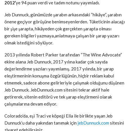
2012’
ye 94 puan verdi ve tadım notunu yayımladı.
Jeb Dunnuck, günümüzde şarabın arkasındaki “hikâye”, şarabın
önene geçiyor görüşüne benimseyenlerden. Tüketicinin alacağı
bir şişe şarapta, hikâyeden çok gerçekten şarapta olması
gereken bilgileri yazmaya,anlatmaya çalışan bir şarap yazarı
olmak istediğini söylüyor.
2013 yıllında Robert Parker tarafından “The Wine Advocate”
ekine alana Jeb Dunnuck, 2017 yılına kadar çok sayıda
değerlendirme yazıları yayımlamış. 2017 yılında, bir şarap
eleştirmeninin konuşma özgürlüğünün, hiçbir reklam kabul
etmemek, sadece abone gelirleriyle çalışmak olduğunu düşünen
Jeb Dunnuck. JebDunnuck.com sitesini tekrar aktif hale
getirerek, sitenin editörü ve tek şarap eleştirmeni olarak
çalışmalarına devam ediyor.
Colorado’da, eşi Traci ve köpeği Ella ile birlikte yaşan Jeb
Dunnuck’u daha yakından tanımak için
jebDunnuck.com
sitesini
ziyaret edebilirsiniz.