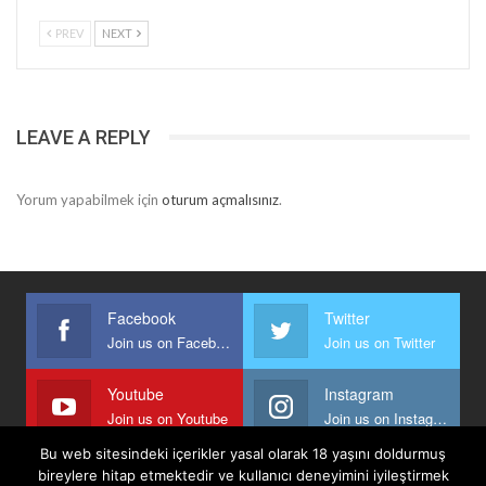
PREV
NEXT
LEAVE A REPLY
Yorum yapabilmek için
oturum açmalısınız
.
Facebook
Twitter
Join us on Facebook
Join us on Twitter
Youtube
Instagram
Join us on Youtube
Join us on Instagram
Bu web sitesindeki içerikler yasal olarak 18 yaşını doldurmuş
bireylere hitap etmektedir ve kullanıcı deneyimini iyileştirmek