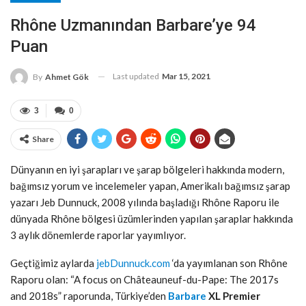
Rhône Uzmanından Barbare’ye 94
Puan
Last updated
Mar 15, 2021
By
Ahmet Gök
3
0
Share
Dünyanın en iyi şarapları ve şarap bölgeleri hakkında modern,
bağımsız yorum ve incelemeler yapan, Amerikalı bağımsız şarap
yazarı Jeb Dunnuck, 2008 yılında başladığı Rhône Raporu ile
dünyada Rhône bölgesi üzümlerinden yapılan şaraplar hakkında
3 aylık dönemlerde raporlar yayımlıyor.
Geçtiğimiz aylarda
jebDunnuck.com
‘da yayımlanan son Rhône
Raporu olan: “A focus on Châteauneuf-du-Pape: The 2017s
and 2018s” raporunda, Türkiye’den
Barbare
XL Premier