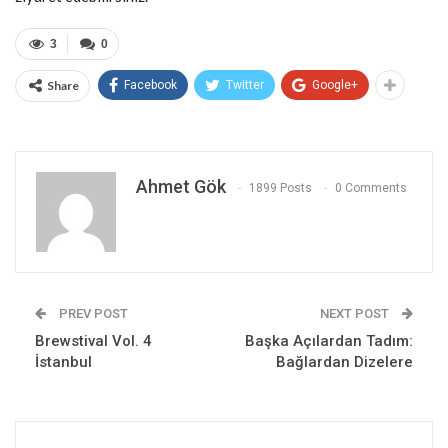
3
0
Share
Facebook
Twitter
Google+
Ahmet Gök
1899 Posts
0 Comments
PREV POST
NEXT POST
Brewstival Vol. 4
Başka Açılardan Tadım:
İstanbul
Bağlardan Dizelere