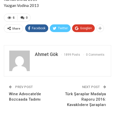
Yazgan Vodina 2013
6
0
Share
Facebook
Twitter
Google+
Ahmet Gök
1899 Posts
0 Comments
PREV POST
NEXT POST
Wine Advocate’de
Türk Şaraplar Madalya
Bozcaada Tadımı
Raporu 2016:
Kavaklıdere Şarapları