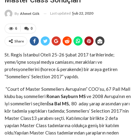
Master Class Sonuçları
Last updated
Şub 22, 2020
By
Ahmet Gök
6
0
Share
St. Regis İstanbul Oteli 25-26 Şubat 2017 tarihlerinde;
yeme/içme sosyal medya camiasını, meraklıları ve
profesyonellerini (horece & perakende) bir araya getiren
“Sommeliers’ Selection 2017” yapıldı.
“Court of Master Sommeliers Avrupa’nın” COO’su, 67 Pall Mall
klubu baş sommelieri
Ronan Sayburn MS
ve 2008 Avrupa’nın en
iyi sommelieri seçilen
İsa Bal MS,
80 aday şarap arasından yarı
kör tadımla yaptıkları tadımda; Sommeliers’ Selection 2017’nin
Master Class13 şarabını seçti. Katılımcılar birlikte 2 defa
yapılan Master Class tadımlarına oldukça geniş bir katılım
oldu.Yapılan Master Class tadımlarından şarapların neden