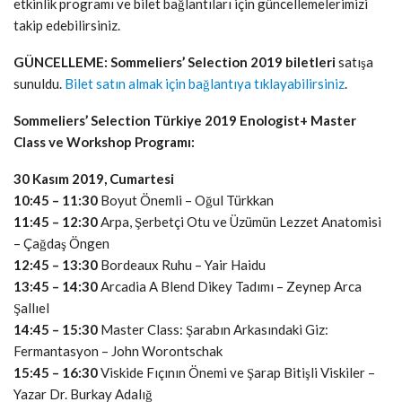
etkinlik programı ve bilet bağlantıları için güncellemelerimizi
takip edebilirsiniz.
GÜNCELLEME:
Sommeliers’ Selection 2019 biletleri
satışa
sunuldu.
Bilet satın almak için bağlantıya tıklayabilirsiniz
.
Sommeliers’ Selection Türkiye 2019 Enologist+ Master
Class ve Workshop Programı:
30 Kasım 2019, Cumartesi
10:45 – 11:30
Boyut Önemli – Oğul Türkkan
11:45 – 12:30
Arpa, Şerbetçi Otu ve Üzümün Lezzet Anatomisi
– Çağdaş Öngen
12:45 – 13:30
Bordeaux Ruhu – Yair Haidu
13:45 – 14:30
Arcadia A Blend Dikey Tadımı – Zeynep Arca
Şallıel
14:45 – 15:30
Master Class: Şarabın Arkasındaki Giz:
Fermantasyon – John Worontschak
15:45 – 16:30
Viskide Fıçının Önemi ve Şarap Bitişli Viskiler –
Yazar Dr. Burkay Adalığ