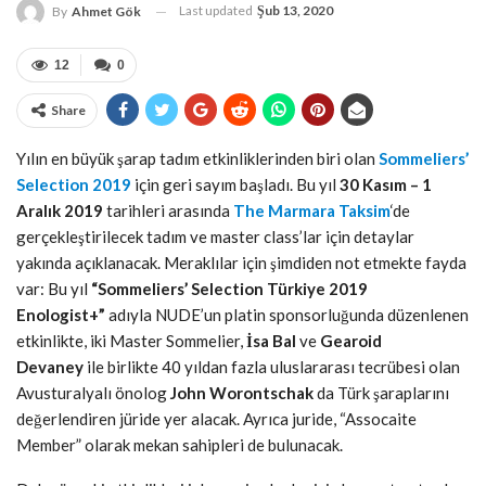
Last updated
Şub 13, 2020
By
Ahmet Gök
12
0
Share
Yılın en büyük şarap tadım etkinliklerinden biri olan
Sommeliers’
Selection 2019
için geri sayım başladı. Bu yıl
30 Kasım – 1
Aralık 2019
tarihleri arasında
The Marmara Taksim
‘de
gerçekleştirilecek tadım ve master class’lar için detaylar
yakında açıklanacak. Meraklılar için şimdiden not etmekte fayda
var: Bu yıl
“Sommeliers’ Selection Türkiye 2019
Enologist+”
adıyla NUDE’un platin sponsorluğunda düzenlenen
etkinlikte, iki Master Sommelier,
İsa Bal
ve
Gearoid
Devaney
ile birlikte 40 yıldan fazla uluslararası tecrübesi olan
Avusturalyalı önolog
John Worontschak
da Türk şaraplarını
değerlendiren jüride yer alacak. Ayrıca juride, “Assocaite
Member” olarak mekan sahipleri de bulunacak.