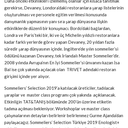
Daha önceki etkinlikleri izlememiş olanlar için kısaca tanıtmak
gerekirse, Devaney, Londora’daki restoranlara şarap listelerinin
oluşturulması ve personele eğitim verilmesi konusunda
danışmanlık yapmasının yanı sıra şarap dünyasına ilişkin
etkinliklerde düzenli bir konuşmacı. Bordo’daki bağlardan,
Londra ve Paris’teki bir, iki ve üç Michelin yıldızlı restoranlara
kadar farklı yerlerde görev yapan Devaney, 20 yıldan fazla
süredir şarap dünyasının içinde. İngiltere’de yılın sommelier’si
ödülünü kazanan Devaney, tek İrlandalı Master Sommelier’dir.
2008 yılında Avrupa’nın En İyi Sommelier’si ünvanını kazan İsa
Bal ise çok yakında açılacak olan TRIVET adındaki restoran
girişimi içinde yer alıyor.
Sommeliers’ Selection 2019’a katılacak üreticiler, tadılacak
şaraplar ve master class programı çok yakında açıklanacak.
Etkinliğin TAT&TANIŞ bölümünde 200’ün üzerine etiketin
tadıma açılması bekleniyor. Workshoplar ve master class
çalışmalarının detayları belirlenir belirlenmez Gurme Ajanda’dan
paylaşacağız. Sommeliers’ Selection Türkiye 2019 Enologist+