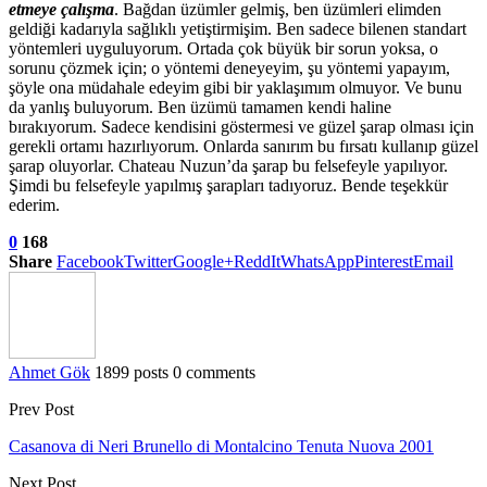
etmeye çalışma
. Bağdan üzümler gelmiş, ben üzümleri elimden
geldiği kadarıyla sağlıklı yetiştirmişim. Ben sadece bilenen standart
yöntemleri uyguluyorum. Ortada çok büyük bir sorun yoksa, o
sorunu çözmek için; o yöntemi deneyeyim, şu yöntemi yapayım,
şöyle ona müdahale edeyim gibi bir yaklaşımım olmuyor. Ve bunu
da yanlış buluyorum. Ben üzümü tamamen kendi haline
bırakıyorum. Sadece kendisini göstermesi ve güzel şarap olması için
gerekli ortamı hazırlıyorum. Onlarda sanırım bu fırsatı kullanıp güzel
şarap oluyorlar. Chateau Nuzun’da şarap bu felsefeyle yapılıyor.
Şimdi bu felsefeyle yapılmış şarapları tadıyoruz. Bende teşekkür
ederim.
0
168
Share
Facebook
Twitter
Google+
ReddIt
WhatsApp
Pinterest
Email
Ahmet Gök
1899 posts
0 comments
Prev Post
Casanova di Neri Brunello di Montalcino Tenuta Nuova 2001
Next Post