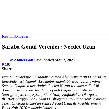
Keyifli Sohbetler
Şaraba Gönül Verenler: Necdet Uzun
By
Ahmet Gök
Last updated
Mar 2, 2020
0
168
Share
İstanbul’a yaklaşık 1.5 saatlik Çeşmeli Köyü yakınlarında, bir üzüm
tanesinden esinlenerek, 130 metre rakımlı bir tepe üzerene mimar
Semiha Dugan’ın tasarladığı Chatea Nuzun’u ziyaret ettik. 146
dönüm arazi üzerine kurulan Çeşmeli Bağlarında Cabernet
Sauvignon, Merlot, Syrah, Pinot Noir, Zinfandel ve Öküzgözü
üzümleri yetişiyor. 2008 yılında Türkiye’nin ilk Pinot Noir ile dikkat
çeken Chateau Nuzun’un sahibi Necdet Uzun ile kadehlerimizde
Pinot Noir 2010 eşliğinde konuştuk
.