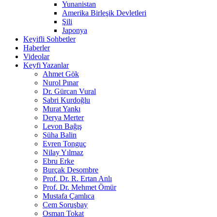
Yunanistan
Amerika Birleşik Devletleri
Şili
Japonya
Keyifli Sohbetler
Haberler
Videolar
Keyfi Yazanlar
Ahmet Gök
Nurol Pınar
Dr. Gürcan Vural
Sabri Kurdoğlu
Murat Yankı
Derya Merter
Levon Bağış
Süha Balin
Evren Tonguç
Nilay Yılmaz
Ebru Erke
Burçak Desombre
Prof. Dr. R. Ertan Anlı
Prof. Dr. Mehmet Ömür
Mustafa Çamlıca
Cem Soruşbay
Osman Tokat