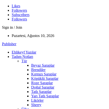
Likes
Followers
Subscribers
Followers
Sign in / Join
Pazartesi, Ağustos 10, 2026
Publisher
Ehlikeyf Yazılar
Tadım Notları
Tür
Beyaz Şaraplar
Brendiler
Kırmızı Şaraplar
Köpüklü Şaraplar
Roze Şaraplar
Doğal Şaraplar
Tatlı Şaraplar
Yarı Tatlı Şaraplar
Likörler
Sherry