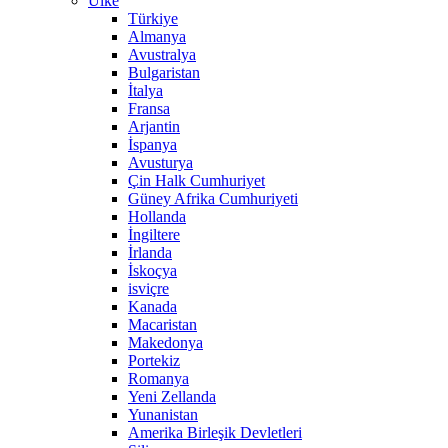
Ülke
Türkiye
Almanya
Avustralya
Bulgaristan
İtalya
Fransa
Arjantin
İspanya
Avusturya
Çin Halk Cumhuriyet
Güney Afrika Cumhuriyeti
Hollanda
İngiltere
İrlanda
İskoçya
isviçre
Kanada
Macaristan
Makedonya
Portekiz
Romanya
Yeni Zellanda
Yunanistan
Amerika Birleşik Devletleri