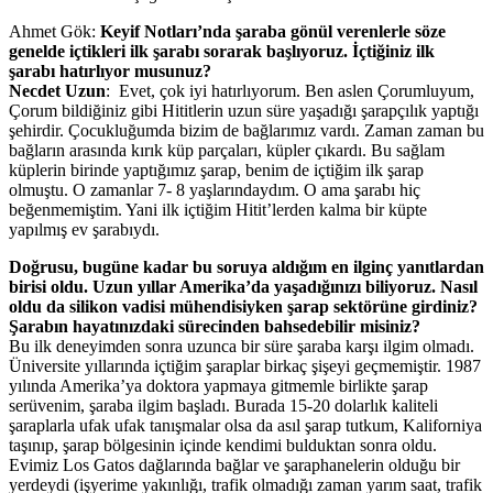
Ahmet Gök:
Keyif Notları’nda şaraba gönül verenlerle söze
genelde içtikleri ilk şarabı sorarak başlıyoruz. İçtiğiniz ilk
şarabı hatırlıyor musunuz?
Necdet Uzun
: Evet, çok iyi hatırlıyorum. Ben aslen Çorumluyum,
Çorum bildiğiniz gibi Hititlerin uzun süre yaşadığı şarapçılık yaptığı
şehirdir. Çocukluğumda bizim de bağlarımız vardı. Zaman zaman bu
bağların arasında kırık küp parçaları, küpler çıkardı. Bu sağlam
küplerin birinde yaptığımız şarap, benim de içtiğim ilk şarap
olmuştu. O zamanlar 7- 8 yaşlarındaydım. O ama şarabı hiç
beğenmemiştim. Yani ilk içtiğim Hitit’lerden kalma bir küpte
yapılmış ev şarabıydı.
Doğrusu, bugüne kadar bu soruya aldığım en ilginç yanıtlardan
birisi oldu. Uzun yıllar Amerika’da yaşadığınızı biliyoruz. Nasıl
oldu da silikon vadisi mühendisiyken şarap sektörüne girdiniz?
Şarabın hayatınızdaki sürecinden bahsedebilir misiniz?
Bu ilk deneyimden sonra uzunca bir süre şaraba karşı ilgim olmadı.
Üniversite yıllarında içtiğim şaraplar birkaç şişeyi geçmemiştir. 1987
yılında Amerika’ya doktora yapmaya gitmemle birlikte şarap
serüvenim, şaraba ilgim başladı. Burada 15-20 dolarlık kaliteli
şaraplarla ufak ufak tanışmalar olsa da asıl şarap tutkum, Kaliforniya
taşınıp, şarap bölgesinin içinde kendimi bulduktan sonra oldu.
Evimiz Los Gatos dağlarında bağlar ve şaraphanelerin olduğu bir
yerdeydi (işyerime yakınlığı, trafik olmadığı zaman yarım saat, trafik