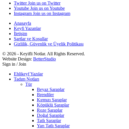
Twitter
Join us on Twitter
Youtube
Join us on Youtube
Instagram
Join us on Instagram
Anasayfa
Keyfi Yazanlar
İletişim
Şartlar ve Koşullar
Gizlilik, Güvenlik ve Üyelik Politikası
© 2026 - Keyifli Notlar. All Rights Reserved.
Website Design:
BetterStudio
Sign in / Join
Ehlikeyf Yazılar
Tadım Notları
Tür
Beyaz Şaraplar
Brendiler
Kırmızı Şaraplar
Köpüklü Şaraplar
Roze Şaraplar
Doğal Şaraplar
Tatlı Şaraplar
Yarı Tatlı Şaraplar