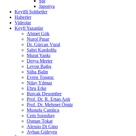
Şili
Japonya
Keyifli Sohbetler
Haberler
Videolar
Keyfi Yazanlar
Ahmet Gök
Nurol Pınar
Dr. Gürcan Vural
Sabri Kurdoğlu
Murat Yankı
Derya Merter
Levon Bağış
Süha Balin
Evren Tonguç
Nilay Yılmaz
Ebru Erke
Burçak Desombre
Prof. Dr. R. Ertan Anlı
Prof. Dr. Mehmet Ömür
Mustafa Çamlıca
Cem Soruşbay
Osman Tokat
Alessio Di Gino
Ayhan Güleyen