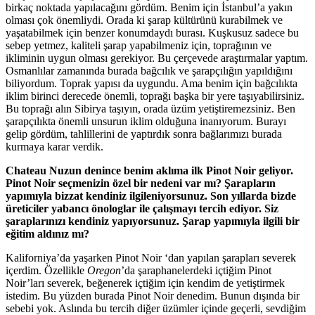
birkaç noktada yapılacağını gördüm. Benim için İstanbul’a yakın
olması çok önemliydi. Orada ki şarap kültürünü kurabilmek ve
yaşatabilmek için benzer konumdaydı burası. Kuşkusuz sadece bu
sebep yetmez, kaliteli şarap yapabilmeniz için, toprağının ve
ikliminin uygun olması gerekiyor. Bu çerçevede araştırmalar yaptım.
Osmanlılar zamanında burada bağcılık ve şarapçılığın yapıldığını
biliyordum. Toprak yapısı da uygundu. Ama benim için bağcılıkta
iklim birinci derecede önemli, toprağı başka bir yere taşıyabilirsiniz.
Bu toprağı alın Sibirya taşıyın, orada üzüm yetiştiremezsiniz. Ben
şarapçılıkta önemli unsurun iklim olduğuna inanıyorum. Burayı
gelip gördüm, tahlillerini de yaptırdık sonra bağlarımızı burada
kurmaya karar verdik.
Chateau Nuzun denince benim aklıma ilk Pinot Noir geliyor.
Pinot Noir seçmenizin özel bir nedeni var mı? Şarapların
yapımıyla bizzat kendiniz ilgileniyorsunuz. Son yıllarda bizde
üreticiler yabancı önologlar ile çalışmayı tercih ediyor. Siz
şaraplarınızı kendiniz yapıyorsunuz. Şarap yapımıyla ilgili bir
eğitim aldınız mı?
Kaliforniya’da yaşarken Pinot Noir ‘dan yapılan şarapları severek
içerdim. Özellikle
Oregon
’da şaraphanelerdeki içtiğim Pinot
Noir’ları severek, beğenerek içtiğim için kendim de yetiştirmek
istedim. Bu yüzden burada Pinot Noir denedim. Bunun dışında bir
sebebi yok. Aslında bu tercih diğer üzümler içinde geçerli, sevdiğim