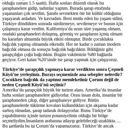
olduğu zaman 1.5 saatti). Hafta sonları düzenli olarak bu
şaraphanelere gidip, tadımlar yaptım. Burada şarap etrafında
yaşananları çok sevdim. Şarabı sevmekten öte bir kültür olduğunu
yaşayarak anladım. Ve kavradım. Beni mutlu eden bu yaşam stilini,
Türkiye döndükten sonrada sürdürmeye, sevdirmeye ve bunun için
çalışmaya karar verdim. Kaliforniya’da uzun süre yaşamış olmam,
oradaki şaraphaneleri dolaşmış, görmüş ve şaraplarını içmiş olmam
bu kararları almamda büyük etkisi olmuştur. Birde çocuklukta
bağcılık yapmış olmamda etkendir. Her ne kadar o zaman modern
bağcılık olmasa da sonuçta bağcılık bağcılıktır. Bildiğiniz gibi
şarapçılığın çoğu bağcılıktır. Bugün vaktimizin %80 bağlarda
geçiyor.
Geri kalan %20’sinde ise şarap yapmak için çalışıyoruz.
Türkiye’de şarapçılık yapmaya karar verdikten sonra Çeşmeli
Köyü’ne yerleştiniz. Burayı seçmenizde ana sebepler nelerdir?
Çocukken bağcılık da yaptınız memleketiniz Çorum değil de
neden Çeşmeli Köyü’nü seçtiniz?
Amerika’da şarapçılık büyük bir turizm alanı. Amerika’da insanlar
hafta sonları şaraphanelere gidiyorlar. Orası insan dolu, insanlar bir
şaraphaneden çıkıp, diğer şaraphaneye gidiyor. Bütün
şaraphanelerde tükürme kovaları kullandıkları için akşama kadar
sarhoş olmadan, şarap tadarak dolaşıyorlar. Bunu Türkiye’de
yapabilmeniz içinde turizm potansiyelinin olduğu bir bölge
seçmeliydim.İnsanların arabasına atlayıp gelebileceği uzaklıkta….
Bu şartlarda bu işi Çorum’da yapamazsınız. Türkiye’de ancak