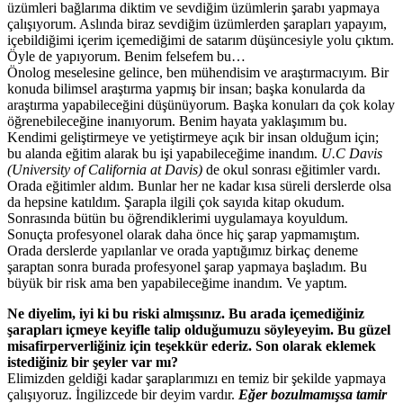
üzümleri bağlarıma diktim ve sevdiğim üzümlerin şarabı yapmaya
çalışıyorum. Aslında biraz sevdiğim üzümlerden şarapları yapayım,
içebildiğimi içerim içemediğimi de satarım düşüncesiyle yolu çıktım.
Öyle de yapıyorum. Benim felsefem bu…
Önolog meselesine gelince, ben mühendisim ve araştırmacıyım. Bir
konuda bilimsel araştırma yapmış bir insan; başka konularda da
araştırma yapabileceğini düşünüyorum. Başka konuları da çok kolay
öğrenebileceğine inanıyorum. Benim hayata yaklaşımım bu.
Kendimi geliştirmeye ve yetiştirmeye açık bir insan olduğum için;
bu alanda eğitim alarak bu işi yapabileceğime inandım.
U.C Davis
(University of California at Davis)
de okul sonrası eğitimler vardı.
Orada eğitimler aldım. Bunlar her ne kadar kısa süreli derslerde olsa
da hepsine katıldım. Şarapla ilgili çok sayıda kitap okudum.
Sonrasında bütün bu öğrendiklerimi uygulamaya koyuldum.
Sonuçta profesyonel olarak daha önce hiç şarap yapmamıştım.
Orada derslerde yapılanlar ve orada yaptığımız birkaç deneme
şaraptan sonra burada profesyonel şarap yapmaya başladım. Bu
büyük bir risk ama ben yapabileceğime inandım. Ve yaptım.
Ne diyelim, iyi ki bu riski almışsınız. Bu arada içemediğiniz
şarapları içmeye keyifle talip olduğumuzu söyleyeyim. Bu güzel
misafirperverliğiniz için teşekkür ederiz. Son olarak eklemek
istediğiniz bir şeyler var mı?
Elimizden geldiği kadar şaraplarımızı en temiz bir şekilde yapmaya
çalışıyoruz. İngilizcede bir deyim vardır.
Eğer bozulmamışsa tamir