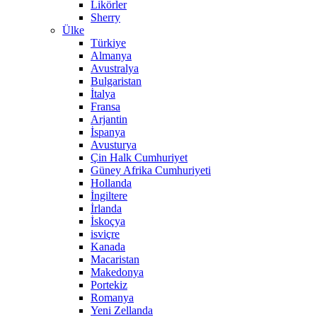
Likörler
Sherry
Ülke
Türkiye
Almanya
Avustralya
Bulgaristan
İtalya
Fransa
Arjantin
İspanya
Avusturya
Çin Halk Cumhuriyet
Güney Afrika Cumhuriyeti
Hollanda
İngiltere
İrlanda
İskoçya
isviçre
Kanada
Macaristan
Makedonya
Portekiz
Romanya
Yeni Zellanda